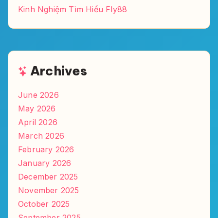
Kinh Nghiệm Tìm Hiểu Fly88
Archives
June 2026
May 2026
April 2026
March 2026
February 2026
January 2026
December 2025
November 2025
October 2025
September 2025