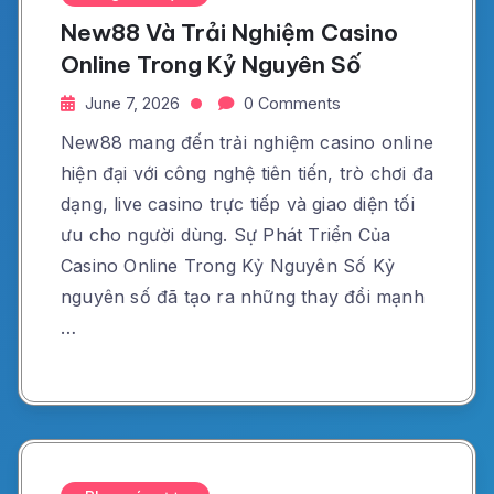
New88 Và Trải Nghiệm Casino
Online Trong Kỷ Nguyên Số
June 7, 2026
0 Comments
New88 mang đến trải nghiệm casino online
hiện đại với công nghệ tiên tiến, trò chơi đa
dạng, live casino trực tiếp và giao diện tối
ưu cho người dùng. Sự Phát Triển Của
Casino Online Trong Kỷ Nguyên Số Kỷ
nguyên số đã tạo ra những thay đổi mạnh
…