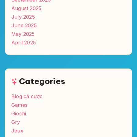
August 2025
July 2025
June 2025
May 2025
April 2025
Categories
Blog cá cược
Games
Giochi
Gry
Jeux