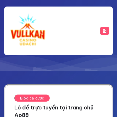
Skip
to
content
Home
Blog cá cược
Lô đề trực tuyến tại trang chủ
Ao88