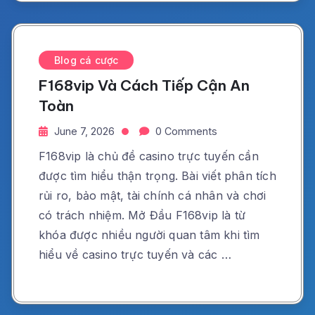
Blog cá cược
F168vip Và Cách Tiếp Cận An
Toàn
June 7, 2026
0 Comments
F168vip là chủ đề casino trực tuyến cần
được tìm hiểu thận trọng. Bài viết phân tích
rủi ro, bảo mật, tài chính cá nhân và chơi
có trách nhiệm. Mở Đầu F168vip là từ
khóa được nhiều người quan tâm khi tìm
hiểu về casino trực tuyến và các …