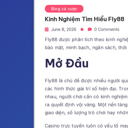
Blog cá cược
Kinh Nghiệm Tìm Hiểu Fly88
June 8, 2026
0 Comments
Fly88 được phân tích theo kinh nghiệ
bảo mật, minh bạch, ngân sách, thời g
Mở Đầu
Fly88 là chủ đề được nhiều người qua
các hình thức giải trí số hiện đại. T
nhau, người chơi cần có kinh nghiệm 
ra quyết định vội vàng. Một nền tản
giao diện, số lượng trò chơi hay những
Casino trực tuyến luôn có yếu tố may