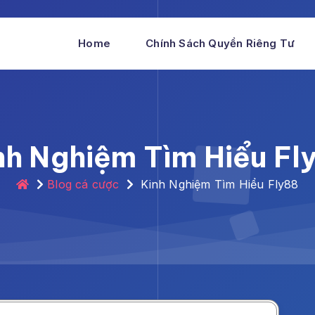
Home
Chính Sách Quyền Riêng Tư
nh Nghiệm Tìm Hiểu Fl
Blog cá cược
Kinh Nghiệm Tìm Hiểu Fly88