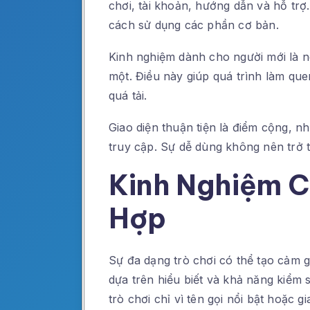
chơi, tài khoản, hướng dẫn và hỗ trợ
cách sử dụng các phần cơ bản.
Kinh nghiệm dành cho người mới là n
một. Điều này giúp quá trình làm que
quá tải.
Giao diện thuận tiện là điểm cộng, nh
truy cập. Sự dễ dùng không nên trở 
Kinh Nghiệm C
Hợp
Sự đa dạng trò chơi có thể tạo cảm 
dựa trên hiểu biết và khả năng kiểm
trò chơi chỉ vì tên gọi nổi bật hoặc gi