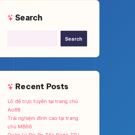
o8: Review chi tiết trải nghiệm
thực tế từ A đến Z
Kinh Nghiệm Tìm Hiểu Fly88
Archives
June 2026
May 2026
April 2026
March 2026
February 2026
January 2026
December 2025