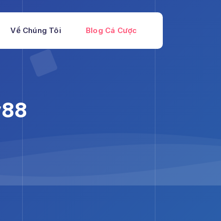
Về Chúng Tôi
Blog Cá Cược
y88