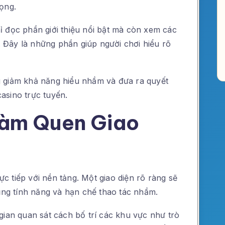
ọng.
ỉ đọc phần giới thiệu nổi bật mà còn xem các
o. Đây là những phần giúp người chơi hiểu rõ
g giảm khả năng hiểu nhầm và đưa ra quyết
asino trực tuyến.
Làm Quen Giao
rực tiếp với nền tảng. Một giao diện rõ ràng sẽ
dụng tính năng và hạn chế thao tác nhầm.
gian quan sát cách bố trí các khu vực như trò