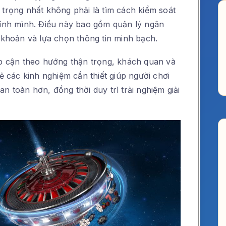
 trọng nhất không phải là tìm cách kiểm soát
chính mình. Điều này bao gồm quản lý ngân
i khoản và lựa chọn thông tin minh bạch.
iếp cận theo hướng thận trọng, khách quan và
sẻ các kinh nghiệm cần thiết giúp người chơi
n toàn hơn, đồng thời duy trì trải nghiệm giải