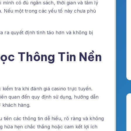
i mình có đủ ngân sách, thời gian và tâm lý
a. Nếu một trong các yếu tố này chưa phù
a ra quyết định tỉnh táo hơn và không bị
ọc Thông Tin Nền
 kiểm tra khi đánh giá casino trực tuyến.
liên quan đến quy định sử dụng, hướng dẫn
rợ khách hàng.
u tiên các thông tin dễ hiểu, rõ ràng và không
g hứa hẹn chắc thắng hoặc cam kết lợi ích