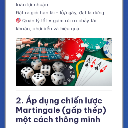
toàn lợi nhuận
Đặt ra giới hạn lãi – lỗ/ngày, đạt là dừng
Quản lý tốt = giảm rủi ro cháy tài
khoản, chơi bền và hiệu quả.
2. Áp dụng chiến lược
Martingale (gấp thếp)
một cách thông minh