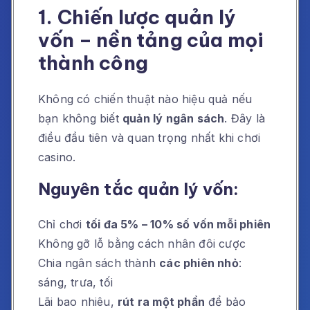
1. Chiến lược quản lý
vốn – nền tảng của mọi
thành công
Không có chiến thuật nào hiệu quả nếu
bạn không biết
quản lý ngân sách
. Đây là
điều đầu tiên và quan trọng nhất khi chơi
casino.
Nguyên tắc quản lý vốn:
Chỉ chơi
tối đa 5% – 10% số vốn mỗi phiên
Không gỡ lỗ bằng cách nhân đôi cược
Chia ngân sách thành
các phiên nhỏ
:
sáng, trưa, tối
Lãi bao nhiêu,
rút ra một phần
để bảo