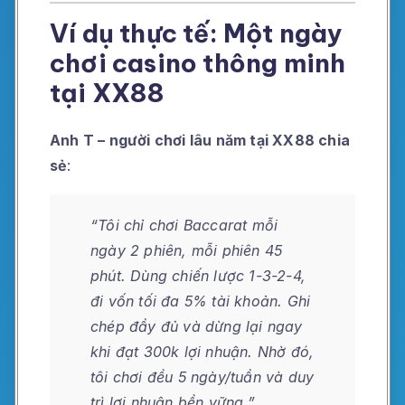
Ví dụ thực tế: Một ngày
chơi casino thông minh
tại XX88
Anh T – người chơi lâu năm tại XX88 chia
sẻ
:
“Tôi chỉ chơi Baccarat mỗi
ngày 2 phiên, mỗi phiên 45
phút. Dùng chiến lược 1-3-2-4,
đi vốn tối đa 5% tài khoản. Ghi
chép đầy đủ và dừng lại ngay
khi đạt 300k lợi nhuận. Nhờ đó,
tôi chơi đều 5 ngày/tuần và duy
trì lợi nhuận bền vững.”