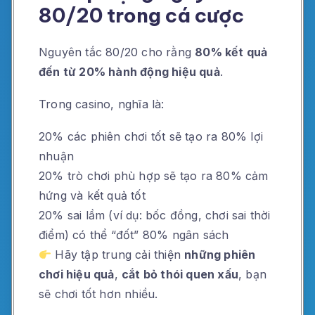
80/20 trong cá cược
Nguyên tắc 80/20 cho rằng
80% kết quả
đến từ 20% hành động hiệu quả
.
Trong casino, nghĩa là:
20% các phiên chơi tốt sẽ tạo ra 80% lợi
nhuận
20% trò chơi phù hợp sẽ tạo ra 80% cảm
hứng và kết quả tốt
20% sai lầm (ví dụ: bốc đồng, chơi sai thời
điểm) có thể “đốt” 80% ngân sách
Hãy tập trung cải thiện
những phiên
chơi hiệu quả
,
cắt bỏ thói quen xấu
, bạn
sẽ chơi tốt hơn nhiều.