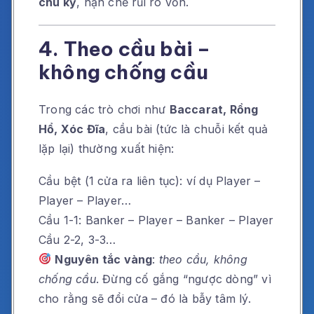
chu kỳ
, hạn chế rủi ro vốn.
4. Theo cầu bài –
không chống cầu
Trong các trò chơi như
Baccarat, Rồng
Hổ, Xóc Đĩa
, cầu bài (tức là chuỗi kết quả
lặp lại) thường xuất hiện:
Cầu bệt (1 cửa ra liên tục): ví dụ Player –
Player – Player…
Cầu 1-1: Banker – Player – Banker – Player
Cầu 2-2, 3-3…
Nguyên tắc vàng
:
theo cầu, không
chống cầu
. Đừng cố gắng “ngược dòng” vì
cho rằng sẽ đổi cửa – đó là bẫy tâm lý.