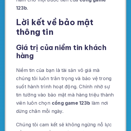
123b
.
Lời kết về bảo mật
thông tin
Giá trị của niềm tin khách
hàng
Niềm tin của bạn là tài sản vô giá mà
chúng tôi luôn trân trọng và bảo vệ trong
suốt hành trình hoạt động. Chính nhờ sự
tin tưởng vào bảo mật mà hàng triệu thành
viên luôn chọn
cổng game 123b
làm nơi
dừng chân mỗi ngày.
Chúng tôi cam kết sẽ không ngừng nỗ lực