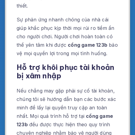
thiết.
Sự phản ứng nhanh chóng của nhà cái
giúp khắc phục kịp thời mọi rủi ro tiềm ẩn
cho người chơi. Người chơi hoàn toàn có
thể yên tâm khi được
cổng game 123b
bảo
vệ mọi quyền lợi trong mọi tình huống.
Hỗ trợ khôi phục tài khoản
bị xâm nhập
Nếu chẳng may gặp phải sự cố tài khoản,
chúng tôi sẽ hướng dẫn bạn các bước xác
minh để lấy lại quyền truy cập an toàn
nhất. Mọi quá trình hỗ trợ tại
cổng game
123b
đều được thực hiện theo quy trình
chuyên nghiệp nhằm bảo vệ người dùng