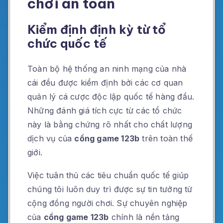
chơi an toàn
Kiểm định định kỳ từ tổ
chức quốc tế
Toàn bộ hệ thống an ninh mạng của nhà
cái đều được kiểm định bởi các cơ quan
quản lý cá cược độc lập quốc tế hàng đầu.
Những đánh giá tích cực từ các tổ chức
này là bằng chứng rõ nhất cho chất lượng
dịch vụ của
cổng game 123b
trên toàn thế
giới.
Việc tuân thủ các tiêu chuẩn quốc tế giúp
chúng tôi luôn duy trì được sự tin tưởng từ
cộng đồng người chơi. Sự chuyên nghiệp
của
cổng game 123b
chính là nền tảng