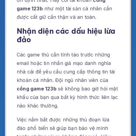
game 123b
như một tài sản cá nhân cần
được cất giữ cẩn thận và an toàn.
Nhận diện các dấu hiệu lừa
đảo
Các game thủ cần tỉnh táo trước những
email hoặc tin nhắn giả mạo danh nghĩa
nhà cái để yêu cầu cung cấp thông tin tài
khoản cá nhân. Đội ngũ nhân viên của
cổng game 123b
sẽ không bao giờ hỏi mật
khẩu của bạn qua bất kỳ hình thức liên lạc
nào khác thường.
Việc nắm bắt được những thủ đoạn lừa
đảo phổ biến sẽ giúp bạn bảo vệ mình