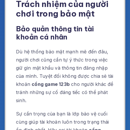
Trách nhiệm của người
chơi trong bảo mật
Bảo quản thông tin tài
khoản cá nhân
Dù hệ thống bảo mật mạnh mẽ đến đâu,
người chơi cũng cần tự ý thức trong việc
giữ gìn mật khẩu và thông tin đăng nhập
của mình. Tuyệt đối không được chia sẻ tài
khoản
cổng game 123b
cho người khác để
tránh những sự cố đáng tiếc có thể phát
sinh.
Sự cẩn trọng của bạn là lớp bảo vệ cuối
cùng giúp tài khoản luôn trong trạng thái
ổn định nhất. Hãy coi tài khoản
cổng