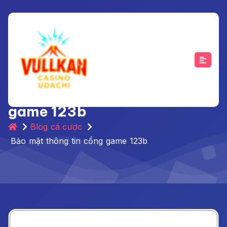
Skip
to
content
Bảo mật thông tin cổng
game 123b
Blog cá cược
Bảo mật thông tin cổng game 123b