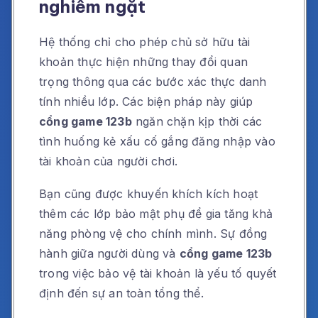
nghiêm ngặt
Hệ thống chỉ cho phép chủ sở hữu tài
khoản thực hiện những thay đổi quan
trọng thông qua các bước xác thực danh
tính nhiều lớp. Các biện pháp này giúp
cổng game 123b
ngăn chặn kịp thời các
tình huống kẻ xấu cố gắng đăng nhập vào
tài khoản của người chơi.
Bạn cũng được khuyến khích kích hoạt
thêm các lớp bảo mật phụ để gia tăng khả
năng phòng vệ cho chính mình. Sự đồng
hành giữa người dùng và
cổng game 123b
trong việc bảo vệ tài khoản là yếu tố quyết
định đến sự an toàn tổng thể.