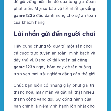
để giữ vững niềm tin đó qua từng giai đoạn
phát triển. Mọi sự bảo vệ tốt nhất tại
cổng
game 123b
đều dành riêng cho sự an toàn
của khách hàng.
Lời nhắn gửi đến người chơi
Hãy cùng chúng tôi duy trì một sân chơi
cá cược trực tuyến an toàn, minh bạch và
đầy thú vị. Đăng ký tài khoản tại
cổng
game 123b
ngay hôm nay để tận hưởng
trọn vẹn mọi trải nghiệm đẳng cấp thế giới.
Chúc bạn luôn có những giây phút giải trí
thăng hoa, may mắn và gặt hái thật nhiều
thành công vang dội. Sự đồng hành của
bạn chính là niềm vinh hạnh lớn nhất cho