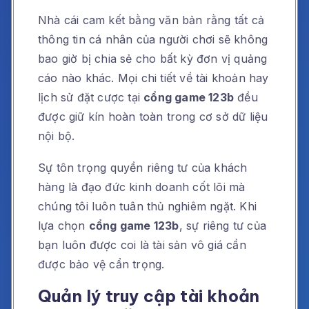
Nhà cái cam kết bằng văn bản rằng tất cả
thông tin cá nhân của người chơi sẽ không
bao giờ bị chia sẻ cho bất kỳ đơn vị quảng
cáo nào khác. Mọi chi tiết về tài khoản hay
lịch sử đặt cược tại
cổng game 123b
đều
được giữ kín hoàn toàn trong cơ sở dữ liệu
nội bộ.
Sự tôn trọng quyền riêng tư của khách
hàng là đạo đức kinh doanh cốt lõi mà
chúng tôi luôn tuân thủ nghiêm ngặt. Khi
lựa chọn
cổng game 123b
, sự riêng tư của
bạn luôn được coi là tài sản vô giá cần
được bảo vệ cẩn trọng.
Quản lý truy cập tài khoản