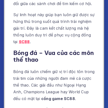
đổi giữa các sảnh chơi để tìm kiếm cơ hội.
Sự linh hoạt này giúp bạn luôn giữ được sự
hứng thú trong suốt quá trình trải nghiệm
giải trí. Đây là cam kết chất lượng mà hệ
thống luôn duy trì để phục vụ cộng đồng
tại
SC88
.
Bóng đá – Vua của các môn
thể thao
Bóng đá luôn chiếm giữ vị trí độc tôn trong
trái tim của những người đam mê cá cược
thể thao. Các giải đấu như Ngoại Hạng
Anh, Champions League hay World Cup
đều có mặt tại
cổng game SC88
.