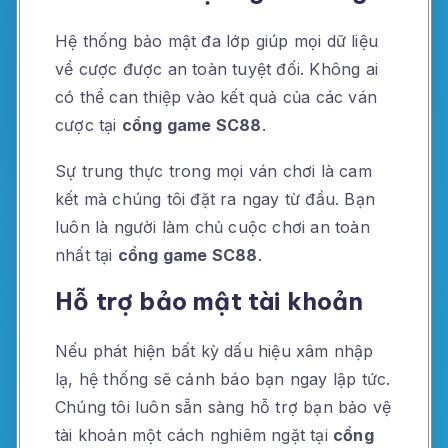
Hệ thống bảo mật đa lớp giúp mọi dữ liệu
về cược được an toàn tuyệt đối. Không ai
có thể can thiệp vào kết quả của các ván
cược tại
cổng game SC88
.
Sự trung thực trong mọi ván chơi là cam
kết mà chúng tôi đặt ra ngay từ đầu. Bạn
luôn là người làm chủ cuộc chơi an toàn
nhất tại
cổng game SC88
.
Hỗ trợ bảo mật tài khoản
Nếu phát hiện bất kỳ dấu hiệu xâm nhập
lạ, hệ thống sẽ cảnh báo bạn ngay lập tức.
Chúng tôi luôn sẵn sàng hỗ trợ bạn bảo vệ
tài khoản một cách nghiêm ngặt tại
cổng