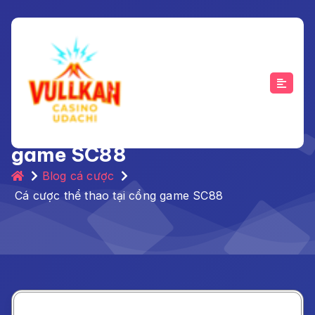
Skip
to
content
Cá cược thể thao tại cổng
game SC88
Blog cá cược
Cá cược thể thao tại cổng game SC88