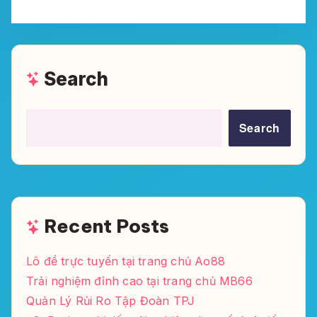
Search
Search
Recent Posts
Lô đề trực tuyến tại trang chủ Ao88
Trải nghiệm đỉnh cao tại trang chủ MB66
Quản Lý Rủi Ro Tập Đoàn TPJ