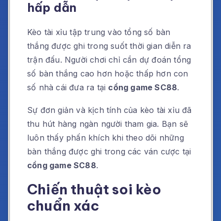
hấp dẫn
Kèo tài xỉu tập trung vào tổng số bàn
thắng được ghi trong suốt thời gian diễn ra
trận đấu. Người chơi chỉ cần dự đoán tổng
số bàn thắng cao hơn hoặc thấp hơn con
số nhà cái đưa ra tại
cổng game SC88
.
Sự đơn giản và kịch tính của kèo tài xỉu đã
thu hút hàng ngàn người tham gia. Bạn sẽ
luôn thấy phấn khích khi theo dõi những
bàn thắng được ghi trong các ván cược tại
cổng game SC88
.
Chiến thuật soi kèo
chuẩn xác