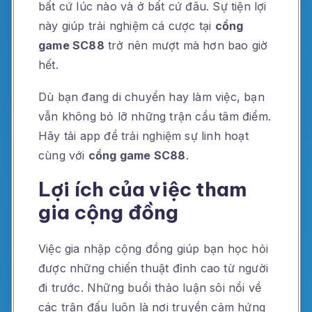
bất cứ lúc nào và ở bất cứ đâu. Sự tiện lợi
này giúp trải nghiệm cá cược tại
cổng
game SC88
trở nên mượt mà hơn bao giờ
hết.
Dù bạn đang di chuyển hay làm việc, bạn
vẫn không bỏ lỡ những trận cầu tâm điểm.
Hãy tải app để trải nghiệm sự linh hoạt
cùng với
cổng game SC88
.
Lợi ích của việc tham
gia cộng đồng
Việc gia nhập cộng đồng giúp bạn học hỏi
được những chiến thuật đỉnh cao từ người
đi trước. Những buổi thảo luận sôi nổi về
các trận đấu luôn là nơi truyền cảm hứng