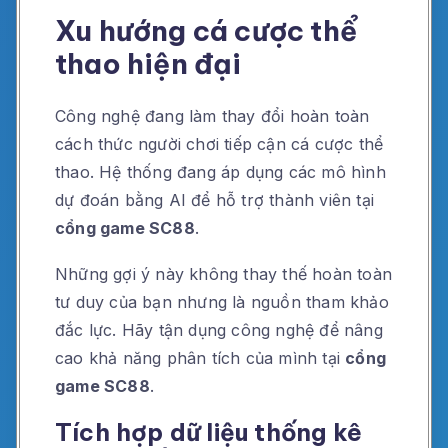
Xu hướng cá cược thể
thao hiện đại
Công nghệ đang làm thay đổi hoàn toàn
cách thức người chơi tiếp cận cá cược thể
thao. Hệ thống đang áp dụng các mô hình
dự đoán bằng AI để hỗ trợ thành viên tại
cổng game SC88
.
Những gợi ý này không thay thế hoàn toàn
tư duy của bạn nhưng là nguồn tham khảo
đắc lực. Hãy tận dụng công nghệ để nâng
cao khả năng phân tích của mình tại
cổng
game SC88
.
Tích hợp dữ liệu thống kê