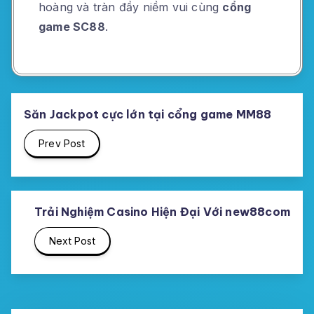
hoàng và tràn đầy niềm vui cùng
cổng
game SC88
.
Săn Jackpot cực lớn tại cổng game MM88
Prev Post
Trải Nghiệm Casino Hiện Đại Với new88com
Next Post