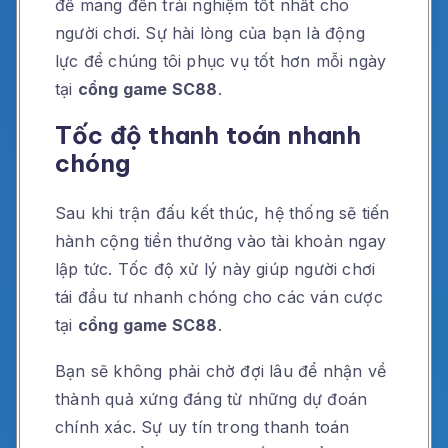
để mang đến trải nghiệm tốt nhất cho
người chơi. Sự hài lòng của bạn là động
lực để chúng tôi phục vụ tốt hơn mỗi ngày
tại
cổng game SC88
.
Tốc độ thanh toán nhanh
chóng
Sau khi trận đấu kết thúc, hệ thống sẽ tiến
hành cộng tiền thưởng vào tài khoản ngay
lập tức. Tốc độ xử lý này giúp người chơi
tái đầu tư nhanh chóng cho các ván cược
tại
cổng game SC88
.
Bạn sẽ không phải chờ đợi lâu để nhận về
thành quả xứng đáng từ những dự đoán
chính xác. Sự uy tín trong thanh toán