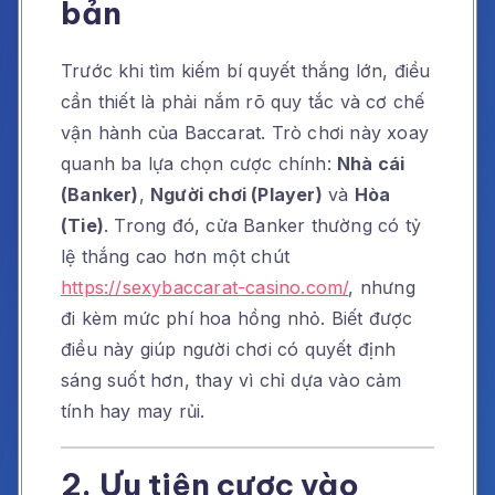
bản
Trước khi tìm kiếm bí quyết thắng lớn, điều
cần thiết là phải nắm rõ quy tắc và cơ chế
vận hành của Baccarat. Trò chơi này xoay
quanh ba lựa chọn cược chính:
Nhà cái
(Banker)
,
Người chơi (Player)
và
Hòa
(Tie)
. Trong đó, cửa Banker thường có tỷ
lệ thắng cao hơn một chút
https://sexybaccarat-casino.com/
, nhưng
đi kèm mức phí hoa hồng nhỏ. Biết được
điều này giúp người chơi có quyết định
sáng suốt hơn, thay vì chỉ dựa vào cảm
tính hay may rủi.
2. Ưu tiên cược vào