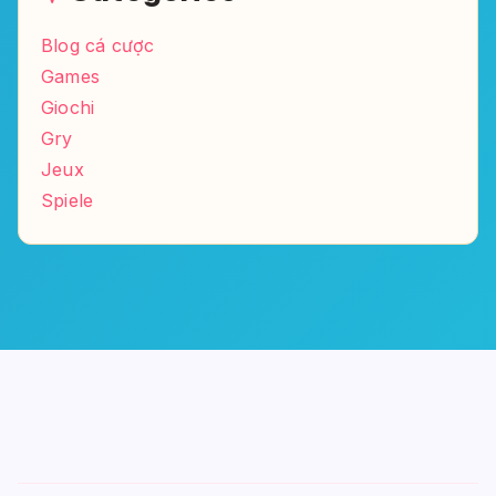
Blog cá cược
Games
Giochi
Gry
Jeux
Spiele