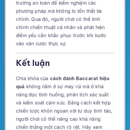
trường an toàn để kiểm nghiệm các
phương pháp mà không lo tổn thất tài
chính. Qua đó, người chơi có thể tinh
chỉnh chiến thuật cá nhân và phát hiện
điểm yếu cần khắc phục trước khi bước
vào ván cược thực sự.
Kết luận
Chìa khóa của
cách đánh Baccarat hiệu
quả
không nằm ở sự may rủi mà ở khả
năng đọc tình huống, phân tích xác suất
và kiểm soát cảm xúc. Bằng cách kết hợp
chiến lược khôn ngoan với tư duy tỉnh táo,
người chơi có thể nâng cao khả năng
chiến thắng một cách rõ rệt. Hãy xem