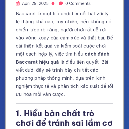
April 29, 2025
0 Comments
Baccarat là một trò chơi bài nổi bật với tỷ
lệ thắng khá cao, tuy nhiên, nếu không có
chiến lược rõ ràng, người chơi rất dễ rơi
vào vòng xoáy của cảm xúc và thất bại. Để
cải thiện kết quả và kiểm soát cuộc chơi
một cách hợp lý, việc tìm hiểu
cách đánh
Baccarat hiệu quả
là điều tiên quyết. Bài
viết dưới đây sẽ trình bày chi tiết các
phương pháp thông minh, dựa trên kinh
nghiệm thực tế và phân tích xác suất để tối
ưu hóa mỗi ván cược.
1. Hiểu bản chất trò
chơi để tránh sai lầm cơ