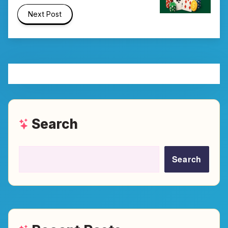
Next Post
Search
Search