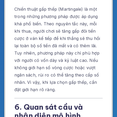
Chiến thuật gấp thếp (Martingale) là một
trong những phương pháp được áp dụng
khá phổ biến. Theo nguyên tắc này, mỗi
khi thua, người chơi sẽ tăng gấp đôi tiền
cược ở ván kế tiếp để khi thắng sẽ thu hồi
lại toàn bộ số tiền đã mất và có thêm lãi.
Tuy nhiên, phương pháp này chỉ phù hợp
với người có vốn dày và kỷ luật cao. Nếu
không giới hạn số vòng cược hoặc vượt
ngân sách, rủi ro có thể tăng theo cấp số
nhân. Vì vậy, khi lựa chọn gấp thếp, cần
đặt giới hạn rõ ràng.
6. Quan sát cầu và
nhận diện mô hình