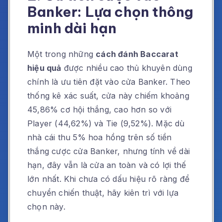
Banker: Lựa chọn thông
minh dài hạn
Một trong những
cách đánh Baccarat
hiệu quả
được nhiều cao thủ khuyên dùng
chính là ưu tiên đặt vào cửa Banker. Theo
thống kê xác suất, cửa này chiếm khoảng
45,86% cơ hội thắng, cao hơn so với
Player (44,62%) và Tie (9,52%). Mặc dù
nhà cái thu 5% hoa hồng trên số tiền
thắng cược cửa Banker, nhưng tính về dài
hạn, đây vẫn là cửa an toàn và có lợi thế
lớn nhất. Khi chưa có dấu hiệu rõ ràng để
chuyển chiến thuật, hãy kiên trì với lựa
chọn này.