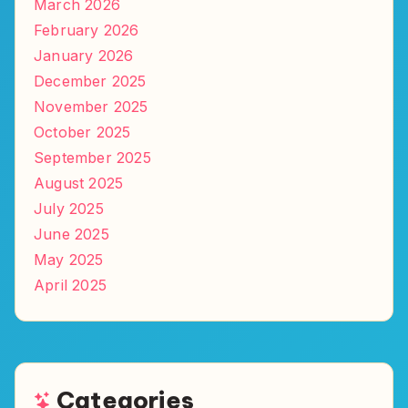
March 2026
February 2026
January 2026
December 2025
November 2025
October 2025
September 2025
August 2025
July 2025
June 2025
May 2025
April 2025
Categories