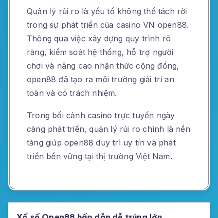
Quản lý rủi ro là yếu tố không thể tách rời
trong sự phát triển của casino VN open88.
Thông qua việc xây dựng quy trình rõ
ràng, kiểm soát hệ thống, hỗ trợ người
chơi và nâng cao nhận thức cộng đồng,
open88 đã tạo ra môi trường giải trí an
toàn và có trách nhiệm.
Trong bối cảnh casino trực tuyến ngày
càng phát triển, quản lý rủi ro chính là nền
tảng giúp open88 duy trì uy tín và phát
triển bền vững tại thị trường Việt Nam.
Xổ số Open88 hấp dẫn dễ trúng lớn