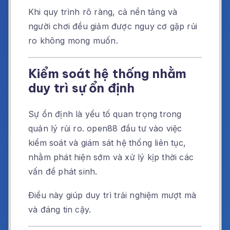
Khi quy trình rõ ràng, cả nền tảng và
người chơi đều giảm được nguy cơ gặp rủi
ro không mong muốn.
Kiểm soát hệ thống nhằm
duy trì sự ổn định
Sự ổn định là yếu tố quan trọng trong
quản lý rủi ro. open88 đầu tư vào việc
kiểm soát và giám sát hệ thống liên tục,
nhằm phát hiện sớm và xử lý kịp thời các
vấn đề phát sinh.
Điều này giúp duy trì trải nghiệm mượt mà
và đáng tin cậy.