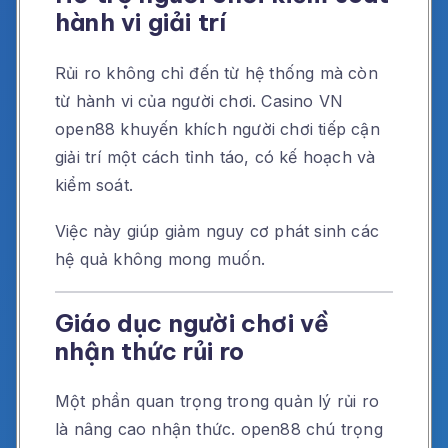
hành vi giải trí
Rủi ro không chỉ đến từ hệ thống mà còn
từ hành vi của người chơi. Casino VN
open88 khuyến khích người chơi tiếp cận
giải trí một cách tỉnh táo, có kế hoạch và
kiểm soát.
Việc này giúp giảm nguy cơ phát sinh các
hệ quả không mong muốn.
Giáo dục người chơi về
nhận thức rủi ro
Một phần quan trọng trong quản lý rủi ro
là nâng cao nhận thức. open88 chú trọng