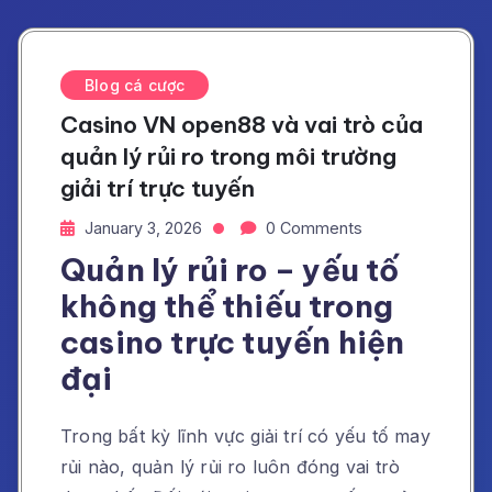
Blog cá cược
Casino VN open88 và vai trò của
quản lý rủi ro trong môi trường
giải trí trực tuyến
January 3, 2026
0 Comments
Quản lý rủi ro – yếu tố
không thể thiếu trong
casino trực tuyến hiện
đại
Trong bất kỳ lĩnh vực giải trí có yếu tố may
rủi nào, quản lý rủi ro luôn đóng vai trò