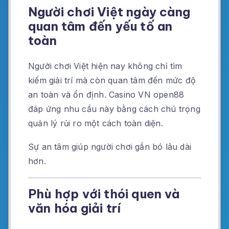
Người chơi Việt ngày càng
quan tâm đến yếu tố an
toàn
Người chơi Việt hiện nay không chỉ tìm
kiếm giải trí mà còn quan tâm đến mức độ
an toàn và ổn định. Casino VN open88
đáp ứng nhu cầu này bằng cách chú trọng
quản lý rủi ro một cách toàn diện.
Sự an tâm giúp người chơi gắn bó lâu dài
hơn.
Phù hợp với thói quen và
văn hóa giải trí