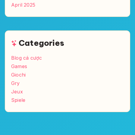
April 2025
Categories
Blog cá cược
Games
Giochi
Gry
Jeux
Spiele