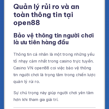
Quản lý rủi ro và an
toàn thông tin tại
open88
Bảo vệ thông tin người chơi
là ưu tiên hàng đầu
Thông tin cá nhân là một trong những yếu
tố nhạy cảm nhất trong casino trực tuyến.
Casino VN open88 coi việc bảo vệ thông
tin người chơi là trọng tâm trong chiến lược
quản lý rủi ro.
Sự chú trọng này giúp người chơi yên tâm
hơn khi tham gia giải trí.