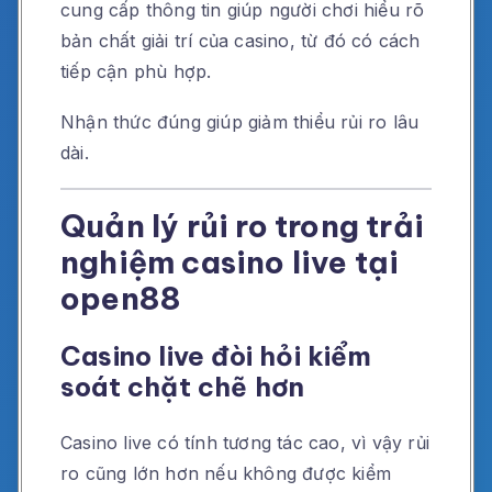
cung cấp thông tin giúp người chơi hiểu rõ
bản chất giải trí của casino, từ đó có cách
tiếp cận phù hợp.
Nhận thức đúng giúp giảm thiểu rủi ro lâu
dài.
Quản lý rủi ro trong trải
nghiệm casino live tại
open88
Casino live đòi hỏi kiểm
soát chặt chẽ hơn
Casino live có tính tương tác cao, vì vậy rủi
ro cũng lớn hơn nếu không được kiểm