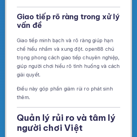
Giao tiếp rõ ràng trong xử lý
vấn đề
Giao tiếp minh bạch và rõ ràng giúp hạn
chế hiểu nhầm và xung đột. open88 chú
trọng phong cách giao tiếp chuyên nghiệp,
giúp người chơi hiểu rõ tình huống và cách
giải quyết.
Điều này góp phần giảm rủi ro phát sinh
thêm.
Quản lý rủi ro và tâm lý
người chơi Việt