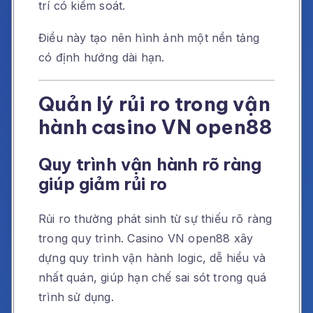
trí có kiểm soát.
Điều này tạo nên hình ảnh một nền tảng
có định hướng dài hạn.
Quản lý rủi ro trong vận
hành casino VN open88
Quy trình vận hành rõ ràng
giúp giảm rủi ro
Rủi ro thường phát sinh từ sự thiếu rõ ràng
trong quy trình. Casino VN open88 xây
dựng quy trình vận hành logic, dễ hiểu và
nhất quán, giúp hạn chế sai sót trong quá
trình sử dụng.