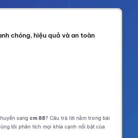
anh chóng, hiệu quả và an toàn
 chuyển sang
cm 88
? Câu trả lời nằm trong bài
úng tôi phân tích mọi khía cạnh nổi bật của