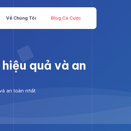
Về Chúng Tôi
Blog Cá Cược
 hiệu quả và an
và an toàn nhất