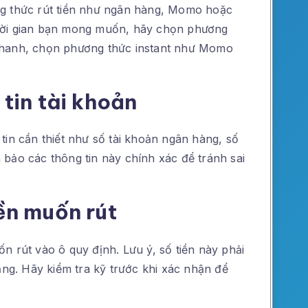
ng thức rút tiền như ngân hàng, Momo hoặc
hời gian bạn mong muốn, hãy chọn phương
nhanh, chọn phương thức instant như Momo
 tin tài khoản
tin cần thiết như số tài khoản ngân hàng, số
 bảo các thông tin này chính xác để tránh sai
ền muốn rút
n rút vào ô quy định. Lưu ý, số tiền này phải
tảng. Hãy kiểm tra kỹ trước khi xác nhận để