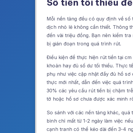
Số tiền tối thiểu để
Mỗi nền tảng đều có quy định về số ti
dịch nhỏ lẻ không cần thiết. Thông 
đến vài triệu đồng. Bạn nên kiểm tr
bị gián đoạn trong quá trình rút.
Điều kiện để thực hiện rút tiền tại c
khoản hay đủ số dư tối thiểu. Thực t
phụ như việc cập nhật đầy đủ hồ sơ 
thực mới nhất, dẫn đến việc quá trình
30% các yêu cầu rút tiền bị chậm tr
tờ hoặc hồ sơ chưa được xác minh r
So sánh với các nền tảng khác, quá 
bình chỉ mất từ 1-2 ngày làm việc nế
cạnh tranh có thể kéo dài đến 3-4 ng