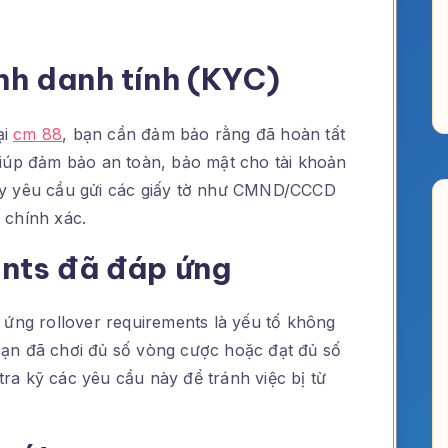
nh danh tính (KYC)
ại
cm 88
, bạn cần đảm bảo rằng đã hoàn tất
giúp đảm bảo an toàn, bảo mật cho tài khoản
ày yêu cầu gửi các giấy tờ như CMND/CCCD
 chính xác.
ents đã đáp ứng
 ứng rollover requirements là yếu tố không
bạn đã chơi đủ số vòng cược hoặc đạt đủ số
 tra kỹ các yêu cầu này để tránh việc bị từ