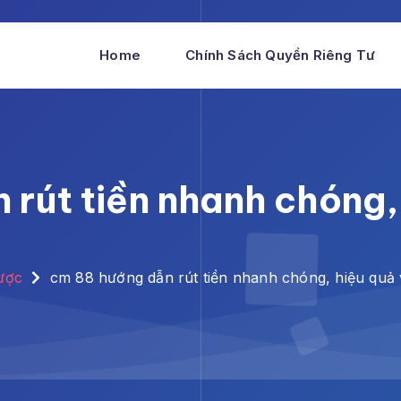
Home
Chính Sách Quyền Riêng Tư
rút tiền nhanh chóng,
ược
cm 88 hướng dẫn rút tiền nhanh chóng, hiệu quả 