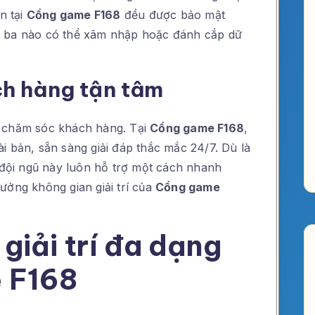
n tại
Cổng game F168
đều được bảo mật
ứ ba nào có thể xâm nhập hoặc đánh cắp dữ
ch hàng tận tâm
ũ chăm sóc khách hàng. Tại
Cổng game F168
,
i bản, sẵn sàng giải đáp thắc mắc 24/7. Dù là
, đội ngũ này luôn hỗ trợ một cách nhanh
ưởng không gian giải trí của
Cổng game
giải trí đa dạng
 F168