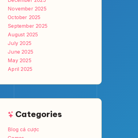
Giochi
Gry
Jeux
Spiele