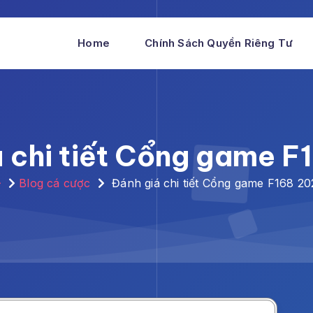
Home
Chính Sách Quyền Riêng Tư
 chi tiết Cổng game 
Blog cá cược
Đánh giá chi tiết Cổng game F168 2