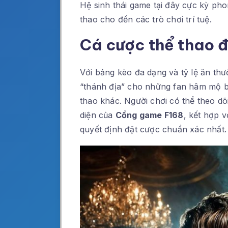
Hệ sinh thái game tại đây cực kỳ ph
thao cho đến các trò chơi trí tuệ.
Cá cược thể thao 
Với bảng kèo đa dạng và tỷ lệ ăn th
“thánh địa” cho những fan hâm mộ b
thao khác. Người chơi có thể theo dõi
diện của
Cổng game F168
, kết hợp v
quyết định đặt cược chuẩn xác nhất.