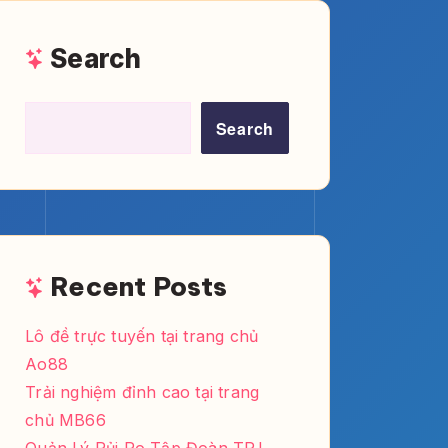
o8: Review chi tiết trải nghiệm
thực tế từ A đến Z
Kinh Nghiệm Tìm Hiểu Fly88
Archives
June 2026
May 2026
April 2026
March 2026
February 2026
January 2026
December 2025