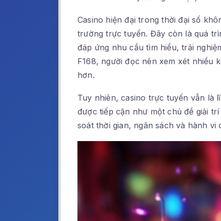
Casino hiện đại trong thời đại số khô
trường trực tuyến. Đây còn là quá tr
đáp ứng nhu cầu tìm hiểu, trải nghiệ
F168, người đọc nên xem xét nhiều k
hơn.
Tuy nhiên, casino trực tuyến vẫn là l
được tiếp cận như một chủ đề giải tr
soát thời gian, ngân sách và hành vi