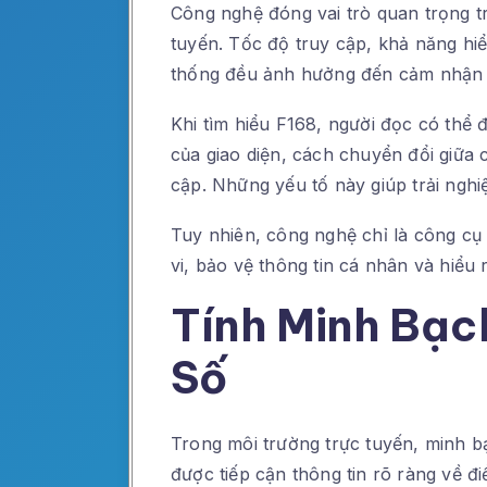
Công nghệ đóng vai trò quan trọng tr
tuyến. Tốc độ truy cập, khả năng hiển
thống đều ảnh hưởng đến cảm nhận 
Khi tìm hiểu F168, người đọc có thể
của giao diện, cách chuyển đổi giữa
cập. Những yếu tố này giúp trải nghi
Tuy nhiên, công nghệ chỉ là công cụ
vi, bảo vệ thông tin cá nhân và hiểu 
Tính Minh Bạc
Số
Trong môi trường trực tuyến, minh b
được tiếp cận thông tin rõ ràng về đ