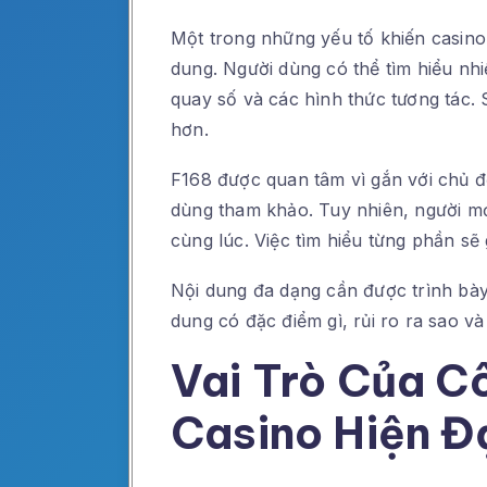
Một trong những yếu tố khiến casino 
dung. Người dùng có thể tìm hiểu nhi
quay số và các hình thức tương tác.
hơn.
F168 được quan tâm vì gắn với chủ đ
dùng tham khảo. Tuy nhiên, người m
cùng lúc. Việc tìm hiểu từng phần sẽ 
Nội dung đa dạng cần được trình bày
dung có đặc điểm gì, rủi ro ra sao và
Vai Trò Của C
Casino Hiện Đ