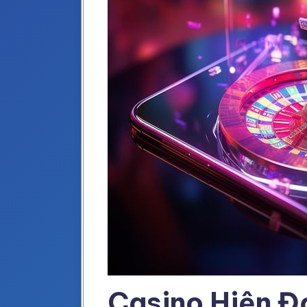
Casino Hiện Đạ