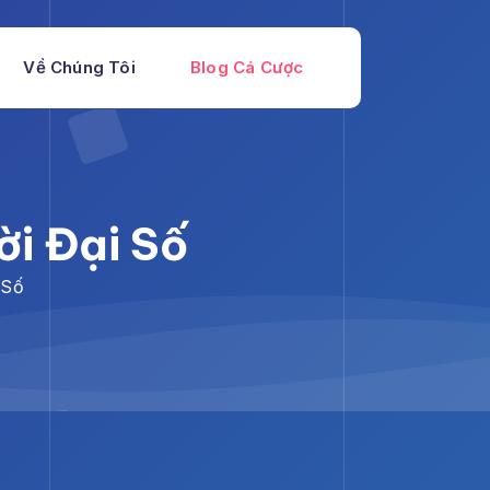
Về Chúng Tôi
Blog Cá Cược
ời Đại Số
 Số