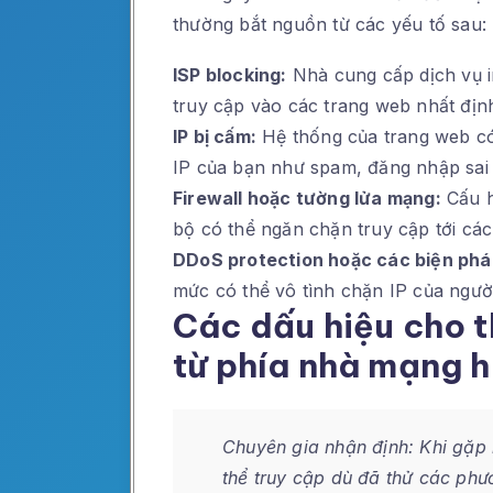
thường bắt nguồn từ các yếu tố sau:
ISP blocking:
Nhà cung cấp dịch vụ i
truy cập vào các trang web nhất định
IP bị cấm:
Hệ thống của trang web có
IP của bạn như spam, đăng nhập sai 
Firewall hoặc tường lửa mạng:
Cấu h
bộ có thể ngăn chặn truy cập tới các
DDoS protection hoặc các biện phá
mức có thể vô tình chặn IP của ngườ
Các dấu hiệu cho 
từ phía nhà mạng 
Chuyên gia nhận định: Khi gặp 
thể truy cập dù đã thử các ph