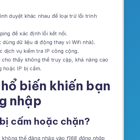
ình duyệt khác nhau để loại trừ lỗi trình
ng để xác định lỗi kết nối.
dùng dữ liệu di động thay vì Wifi nhà).
ác dịch vụ kiểm tra IP công cộng.
 cho thấy không thể truy cập, khả năng cao
 hoặc IP bị cấm.
hổ biến khiến bạn
g nhập
 bị cấm hoặc chặn?
c không thể đăng nhập vào
f168 đăng nhập