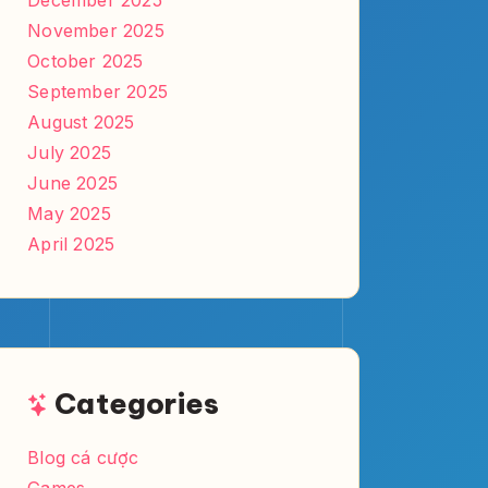
Games
Giochi
Gry
Jeux
Spiele