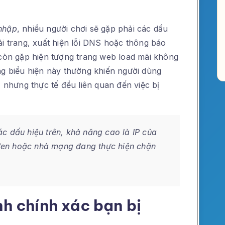
nhập
, nhiều người chơi sẽ gặp phải các dấu
ải trang, xuất hiện lỗi DNS hoặc thông báo
 còn gặp hiện tượng trang web load mãi không
ng biểu hiện này thường khiến người dùng
nhưng thực tế đều liên quan đến việc bị
c dấu hiệu trên, khả năng cao là IP của
đen hoặc nhà mạng đang thực hiện chặn
h chính xác bạn bị