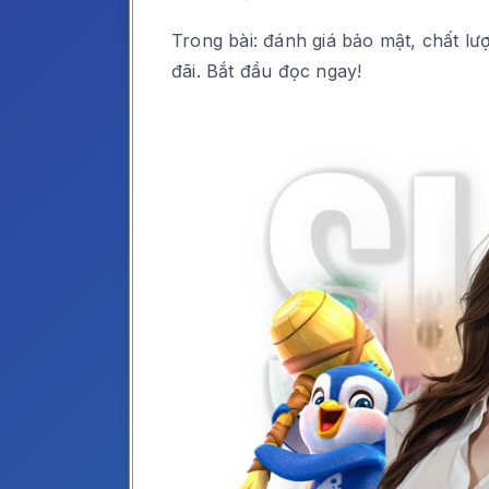
Trong bài: đánh giá bảo mật, chất l
đãi. Bắt đầu đọc ngay!