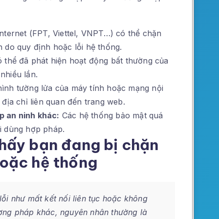
nternet (FPT, Viettel, VNPT…) có thể chặn
 do quy định hoặc lỗi hệ thống.
 thể đã phát hiện hoạt động bất thường của
nhiều lần.
ình tường lửa của máy tính hoặc mạng nội
 địa chỉ liên quan đến trang web.
p an ninh khác:
Các hệ thống bảo mật quá
i dùng hợp pháp.
thấy bạn đang bị chặn
hoặc hệ thống
lỗi như mất kết nối liên tục hoặc không
ương pháp khác, nguyên nhân thường là