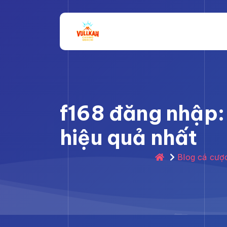
Skip
to
content
f168 đăng nhập:
hiệu quả nhất
Blog cá cượ