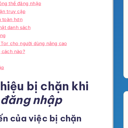
ông thể đăng nhập
ặn truy cập
n toàn hơn
nhật danh sách
ộng
 Tor cho người dùng nâng cao
g cách nào?
p
ập
hiệu bị chặn khi
 đăng nhập
ến của việc bị chặn