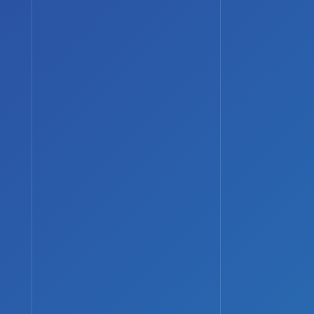
Search
Search
Recent Posts
Lô đề trực tuyến tại trang chủ
Ao88
Trải nghiệm đỉnh cao tại trang
chủ MB66