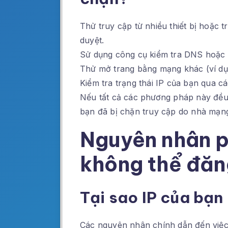
Thử truy cập từ nhiều thiết bị hoặc tr
duyệt.
Sử dụng công cụ kiểm tra DNS hoặc pi
Thử mở trang bằng mạng khác (ví dụ: 
Kiểm tra trạng thái IP của bạn qua c
Nếu tất cả các phương pháp này đều
bạn đã bị chặn truy cập do nhà mạng
Nguyên nhân p
không thể đăn
Tại sao IP của bạn
Các nguyên nhân chính dẫn đến việ