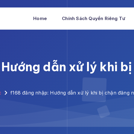
Home
Chính Sách Quyền Riêng Tư
 Hướng dẫn xử lý khi b
c
f168 đăng nhập: Hướng dẫn xử lý khi bị chặn đăng 