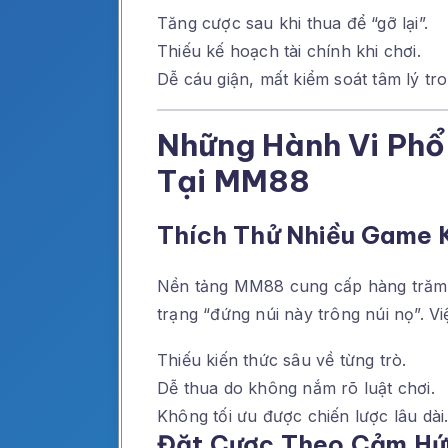
Tăng cược sau khi thua để “gỡ lại”.
Thiếu kế hoạch tài chính khi chơi.
Dễ cáu giận, mất kiểm soát tâm lý tr
Những Hành Vi Phổ
Tại MM88
Thích Thử Nhiều Game 
Nền tảng MM88 cung cấp hàng trăm lo
trạng “đứng núi này trông núi nọ”. V
Thiếu kiến thức sâu về từng trò.
Dễ thua do không nắm rõ luật chơi.
Không tối ưu được chiến lược lâu dài
Đặt Cược Theo Cảm Hứ