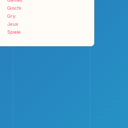
Games
Giochi
Gry
Jeux
Spiele