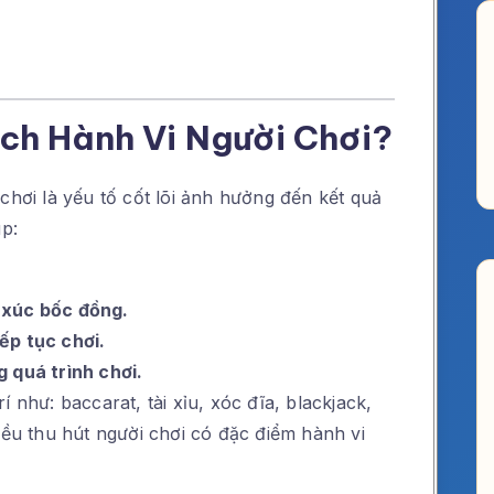
ích Hành Vi Người Chơi?
 chơi là yếu tố cốt lõi ảnh hưởng đến kết quả
úp:
 xúc bốc đồng.
ếp tục chơi.
g quá trình chơi.
í như: baccarat, tài xỉu, xóc đĩa, blackjack,
 đều thu hút người chơi có đặc điểm hành vi