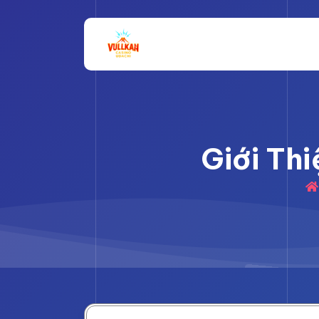
Skip
to
content
Giới Th