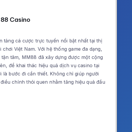
M88 Casino
ảng cá cược trực tuyến nổi bật nhất tại thị
i chơi Việt Nam. Với hệ thống game đa dạng,
trợ tận tâm, MM88 đã xây dựng được một cộng
n, để khai thác hiệu quả dịch vụ casino tại
i là bước đi cần thiết. Không chỉ giúp người
 điều chỉnh thói quen nhằm tăng hiệu quả đầu