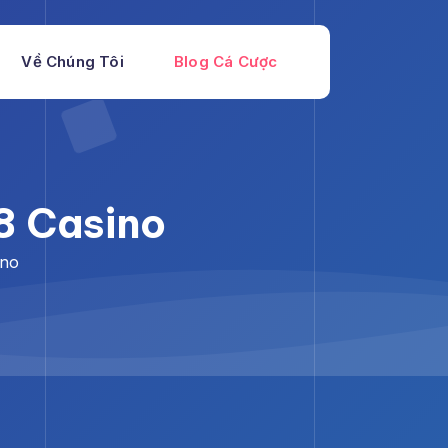
Về Chúng Tôi
Blog Cá Cược
8 Casino
ino