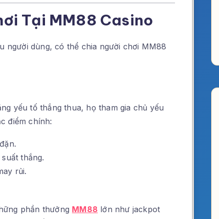
hơi Tại MM88 Casino
iệu người dùng, có thể chia người chơi MM88
:
ng yếu tố thắng thua, họ tham gia chủ yếu
đặc điểm chính:
 đặn.
 suất thắng.
ay rủi.
những phần thưởng
MM88
lớn như jackpot