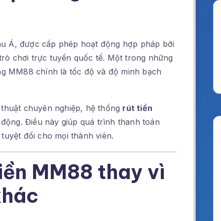
âu Á, được cấp phép hoạt động hợp pháp bởi
rò chơi trực tuyến quốc tế. Một trong những
ưởng MM88 chính là tốc độ và độ minh bạch
ỹ thuật chuyên nghiệp, hệ thống
rút tiền
động. Điều này giúp quá trình thanh toán
 tuyệt đối cho mọi thành viên.
tiền MM88 thay vì
khác