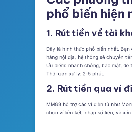
phổ biến hiện 
1. Rút tiền về tài 
Đây là hình thức phổ biến nhất. Bạn 
hàng nội địa, hệ thống sẽ chuyển tiền
Ưu điểm: nhanh chóng, bảo mật, dễ t
Thời gian xử lý: 2–5 phút.
2. Rút tiền qua ví đ
MM88 hỗ trợ các ví điện tử như Momo
chọn ví liên kết, nhập số tiền, và xác