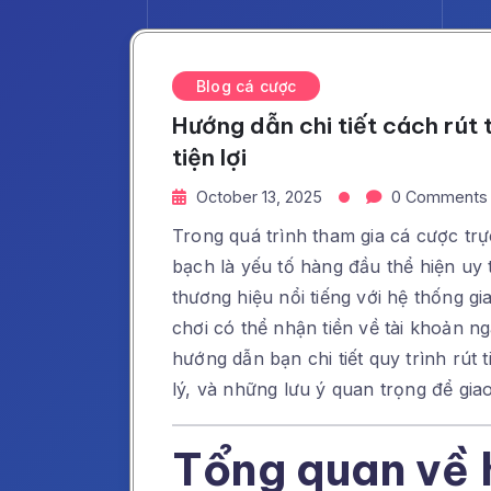
Blog cá cược
Hướng dẫn chi tiết cách rút
tiện lợi
October 13, 2025
0 Comments
Trong quá trình tham gia cá cược trự
bạch là yếu tố hàng đầu thể hiện uy
thương hiệu nổi tiếng với hệ thống g
chơi có thể nhận tiền về tài khoản ng
hướng dẫn bạn chi tiết quy trình rút 
lý, và những lưu ý quan trọng để giao
Tổng quan về h