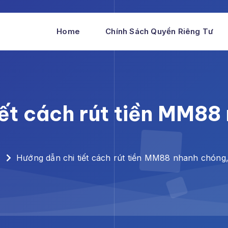
Home
Chính Sách Quyền Riêng Tư
iết cách rút tiền MM88
c
Hướng dẫn chi tiết cách rút tiền MM88 nhanh chóng, 