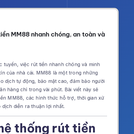
 tiền MM88 nhanh chóng, an toàn và
c tuyến, việc rút tiền nhanh chóng và minh
 tín của nhà cái. MM88 là một trong những
iao dịch tự động, bảo mật cao, đảm bảo người
ân hàng chỉ trong vài phút. Bài viết này sẽ
tiền MM88, các hình thức hỗ trợ, thời gian xử
 dịch diễn ra thuận lợi nhất.
ệ thống rút tiền