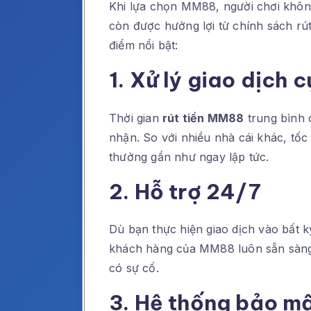
Khi lựa chọn MM88, người chơi khôn
còn được hưởng lợi từ chính sách rút
điểm nổi bật:
1. Xử lý giao dịch 
Thời gian
rút tiền MM88
trung bình 
nhận. So với nhiều nhà cái khác, tốc
thưởng gần như ngay lập tức.
2. Hỗ trợ 24/7
Dù bạn thực hiện giao dịch vào bất k
khách hàng của MM88 luôn sẵn sàng 
có sự cố.
3. Hệ thống bảo mậ