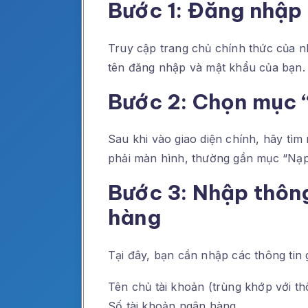
Bước 1: Đăng nhập
Truy cập trang chủ chính thức của n
tên đăng nhập và mật khẩu của bạn.
Bước 2: Chọn mục “
Sau khi vào giao diện chính, hãy tì
phải màn hình, thường gần mục “Nạp 
Bước 3: Nhập thông
hàng
Tại đây, bạn cần nhập các thông tin
Tên chủ tài khoản (trùng khớp với t
Số tài khoản ngân hàng