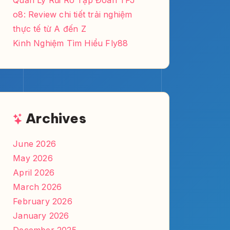
December 2025
November 2025
October 2025
September 2025
August 2025
July 2025
June 2025
May 2025
April 2025
Categories
Blog cá cược