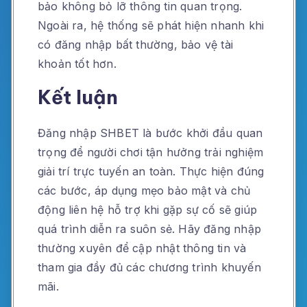
bảo không bỏ lỡ thông tin quan trọng.
Ngoài ra, hệ thống sẽ phát hiện nhanh khi
có đăng nhập bất thường, bảo vệ tài
khoản tốt hơn.
Kết luận
Đăng nhập SHBET là bước khởi đầu quan
trọng để người chơi tận hưởng trải nghiệm
giải trí trực tuyến an toàn. Thực hiện đúng
các bước, áp dụng mẹo bảo mật và chủ
động liên hệ hỗ trợ khi gặp sự cố sẽ giúp
quá trình diễn ra suôn sẻ. Hãy đăng nhập
thường xuyên để cập nhật thông tin và
tham gia đầy đủ các chương trình khuyến
mãi.