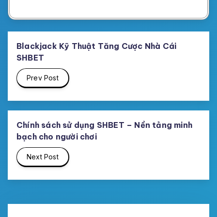
Blackjack Kỹ Thuật Tăng Cược Nhà Cái
SHBET
Prev Post
Chính sách sử dụng SHBET – Nền tảng minh
bạch cho người chơi
Next Post