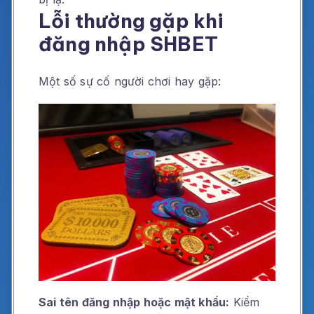
Lỗi thường gặp khi
đăng nhập SHBET
Một số sự cố người chơi hay gặp:
Sai tên đăng nhập hoặc mật khẩu:
Kiểm