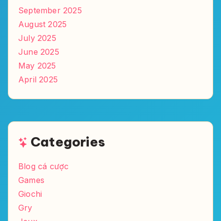
September 2025
August 2025
July 2025
June 2025
May 2025
April 2025
Categories
Blog cá cược
Games
Giochi
Gry