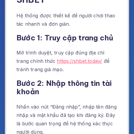
Hệ thống được thiết kế để người chơi thao
tác nhanh và đơn giản.
Bước 1: Truy cập trang chủ
Mở trình duyệt, truy cập đúng địa chỉ
trang chính thức
https://shbet.today/
để
tránh trang giả mạo.
Bước 2: Nhập thông tin tài
khoản
Nhấn vào nút “Đăng nhập”, nhập tên đăng
nhập và mật khẩu đã tạo khi đăng ký. Đây
là bước quan trọng để hệ thống xác thực
người dùng.