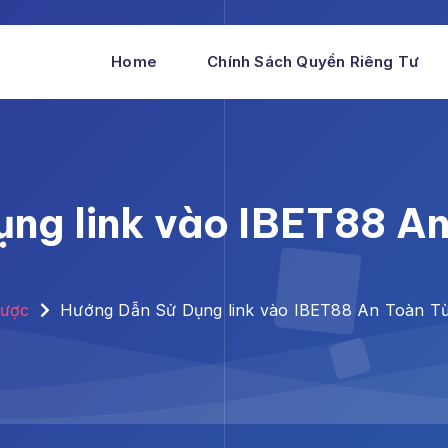
Home
Chính Sách Quyền Riêng Tư
ng link vào IBET88 A
cược
Hướng Dẫn Sử Dụng link vào IBET88 An Toàn T