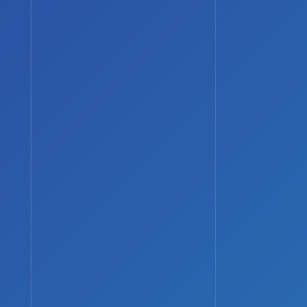
Search
Search
Recent Posts
Lô đề trực tuyến tại trang chủ
Ao88
Trải nghiệm đỉnh cao tại trang
chủ MB66