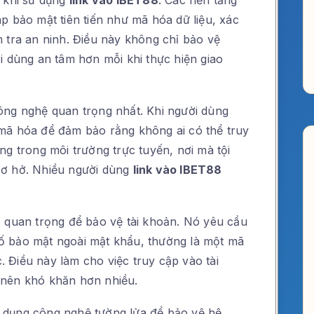
u khi sử dụng
link vào IBET88
. Các nền tảng
p bảo mật tiên tiến như mã hóa dữ liệu, xác
 tra an ninh. Điều này không chỉ bảo vệ
i dùng an tâm hơn mỗi khi thực hiện giao
ông nghệ quan trọng nhất. Khi người dùng
mã hóa để đảm bảo rằng không ai có thể truy
ng trong môi trường trực tuyến, nơi mà tội
sơ hở. Nhiều người dùng
link vào IBET88
c quan trọng để bảo vệ tài khoản. Nó yêu cầu
ố bảo mật ngoài mật khẩu, thường là một mã
 Điều này làm cho việc truy cập vào tài
 nên khó khăn hơn nhiều.
 dụng công nghệ tường lửa để bảo vệ hệ