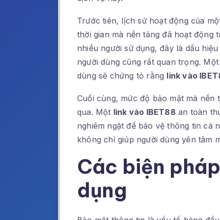
Trước tiên, lịch sử hoạt động của m
thời gian mà nền tảng đã hoạt động tr
nhiều người sử dụng, đây là dấu hiệu
người dùng cũng rất quan trọng. Một 
dùng sẽ chứng tỏ rằng
link vào IBE
Cuối cùng, mức độ bảo mật mà nền t
qua. Một
link vào IBET88
an toàn th
nghiêm ngặt để bảo vệ thông tin cá 
không chỉ giúp người dùng yên tâm m
Các biện pháp
dụng