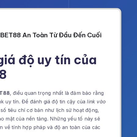
 IBET88 An Toàn Từ Đầu Đến Cuối
giá độ uy tín của
88
ET88
, điều quan trọng nhất là đảm bảo rằng
k uy tín. Để đánh giá độ tin cậy của
link vào
số tiêu chí cơ bản như lịch sử hoạt động,
ảo mật của nền tảng. Những yếu tố này sẽ
an về tính hợp pháp và độ an toàn của các