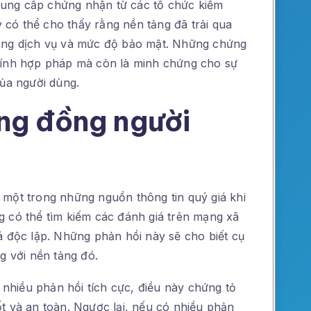
ung cấp chứng nhận từ các tổ chức kiểm
có thể cho thấy rằng nền tảng đã trải qua
ượng dịch vụ và mức độ bảo mật. Những chứng
 tính hợp pháp mà còn là minh chứng cho sự
của người dùng.
ộng đồng người
 một trong những nguồn thông tin quý giá khi
g có thể tìm kiếm các đánh giá trên mạng xã
á độc lập. Những phản hồi này sẽ cho biết cụ
g với nền tảng đó.
hiều phản hồi tích cực, điều này chứng tỏ
t và an toàn. Ngược lại, nếu có nhiều phản