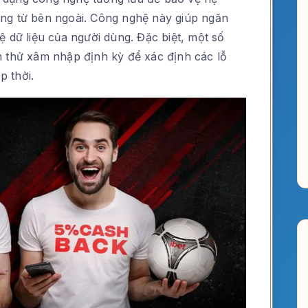
ng từ bên ngoài. Công nghệ này giúp ngăn
ệ dữ liệu của người dùng. Đặc biệt, một số
m thử xâm nhập định kỳ để xác định các lỗ
 thời.