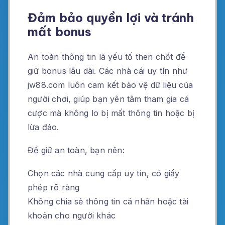
Đảm bảo quyền lợi và tránh
mất bonus
An toàn thông tin là yếu tố then chốt để
giữ bonus lâu dài. Các nhà cái uy tín như
jw88.com luôn cam kết bảo vệ dữ liệu của
người chơi, giúp bạn yên tâm tham gia cá
cược mà không lo bị mất thông tin hoặc bị
lừa đảo.
Để giữ an toàn, bạn nên:
Chọn các nhà cung cấp uy tín, có giấy
phép rõ ràng
Không chia sẻ thông tin cá nhân hoặc tài
khoản cho người khác