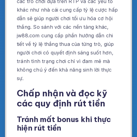
các trò chơi dựa trên RTP và các yếu tố
khác như nhà cái cung cấp tỷ lệ cược hấp
dẫn sẽ giúp người chơi tối ưu hóa cơ hội
thắng. So sánh với các nền tảng khác,
jw88.com cung cấp phần hướng dẫn chi
tiết về tỷ lệ thắng thua của từng trò, giúp
người chơi có quyết định sáng suốt hơn,
tránh tình trạng chơi chỉ vì đam mê mà
không chú ý đến khả năng sinh lời thực
sự.
Chấp nhận và đọc kỹ
các quy định rút tiền
Tránh mất bonus khi thực
hiện rút tiền