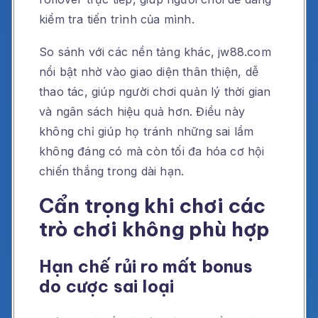
kiểm tra tiến trình của mình.
So sánh với các nền tảng khác, jw88.com
nổi bật nhờ vào giao diện thân thiện, dễ
thao tác, giúp người chơi quản lý thời gian
và ngân sách hiệu quả hơn. Điều này
không chỉ giúp họ tránh những sai lầm
không đáng có mà còn tối đa hóa cơ hội
chiến thắng trong dài hạn.
Cẩn trọng khi chơi các
trò chơi không phù hợp
Hạn chế rủi ro mất bonus
do cược sai loại