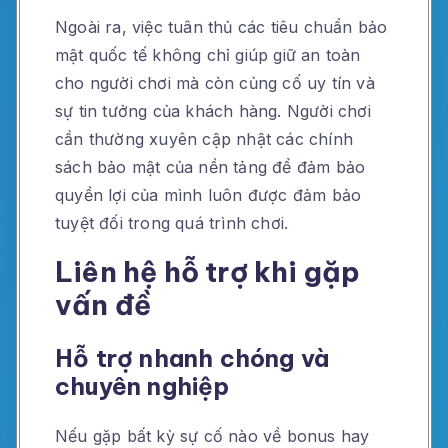
Ngoài ra, việc tuân thủ các tiêu chuẩn bảo
mật quốc tế không chỉ giúp giữ an toàn
cho người chơi mà còn củng cố uy tín và
sự tin tưởng của khách hàng. Người chơi
cần thường xuyên cập nhật các chính
sách bảo mật của nền tảng để đảm bảo
quyền lợi của mình luôn được đảm bảo
tuyệt đối trong quá trình chơi.
Liên hệ hỗ trợ khi gặp
vấn đề
Hỗ trợ nhanh chóng và
chuyên nghiệp
Nếu gặp bất kỳ sự cố nào về bonus hay