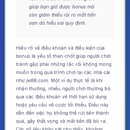
giúp bạn giữ được bonus mà
còn giảm thiểu rủi ro mất tiền
oan do hiểu sai quy định.
Hiểu rõ về điều khoản và điều kiện của
bonus là yếu tố then chốt giúp người chơi
tránh gặp phải những rắc rối không mong
muốn trong quá trình chơi tại các nhà cái
như jw88.com. Một ví dụ thực tế là khi
nhận thưởng, nhiều người chơi thường bỏ
qua các điều khoản về thời hạn sử dụng
hoặc yêu cầu về cược tối thiểu. Điều này
dẫn đến việc họ không thể rút tiền thành
quả, gây thất vọng và mất tiền đã bỏ ra.
Các số liệu khảo sát cho thấy, khoảng