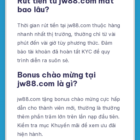
Rút tiền từ jw88.com mất
bao lâu?
Thời gian rút tiền tại jw88.com thuộc hàng
nhanh nhất thị trường, thường chỉ từ vài
phút đến vài giờ tùy phương thức. Đảm
bảo tài khoản đã hoàn tất KYC để quy
trình diễn ra suôn sẻ.
Bonus chào mừng tại
jw88.com là gì?
jw88.com tặng bonus chào mừng cực hấp
dẫn cho thành viên mới, thường là thưởng
thêm phần trăm lớn trên lần nạp đầu tiên.
Kiểm tra mục Khuyến mãi để xem ưu đãi
hiện hành.