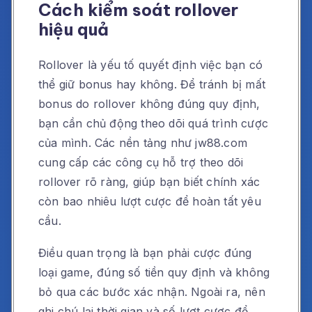
Cách kiểm soát rollover
hiệu quả
Rollover là yếu tố quyết định việc bạn có
thể giữ bonus hay không. Để tránh bị mất
bonus do rollover không đúng quy định,
bạn cần chủ động theo dõi quá trình cược
của mình. Các nền tảng như jw88.com
cung cấp các công cụ hỗ trợ theo dõi
rollover rõ ràng, giúp bạn biết chính xác
còn bao nhiêu lượt cược để hoàn tất yêu
cầu.
Điều quan trọng là bạn phải cược đúng
loại game, đúng số tiền quy định và không
bỏ qua các bước xác nhận. Ngoài ra, nên
ghi chú lại thời gian và số lượt cược để