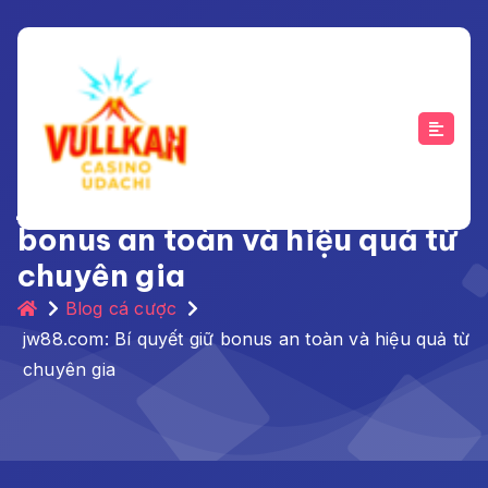
Skip
to
content
jw88.com: Bí quyết giữ
bonus an toàn và hiệu quả từ
chuyên gia
Blog cá cược
jw88.com: Bí quyết giữ bonus an toàn và hiệu quả từ
chuyên gia