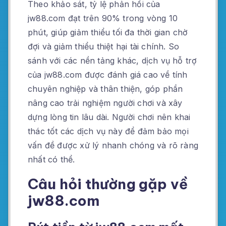
Theo khảo sát, tỷ lệ phản hồi của
jw88.com đạt trên 90% trong vòng 10
phút, giúp giảm thiểu tối đa thời gian chờ
đợi và giảm thiểu thiệt hại tài chính. So
sánh với các nền tảng khác, dịch vụ hỗ trợ
của jw88.com được đánh giá cao về tính
chuyên nghiệp và thân thiện, góp phần
nâng cao trải nghiệm người chơi và xây
dựng lòng tin lâu dài. Người chơi nên khai
thác tốt các dịch vụ này để đảm bảo mọi
vấn đề được xử lý nhanh chóng và rõ ràng
nhất có thể.
Câu hỏi thường gặp về
jw88.com