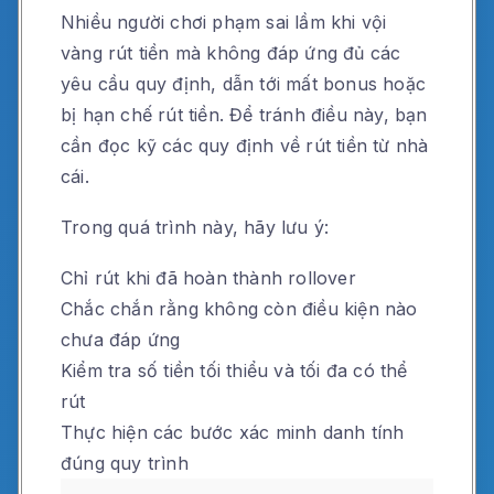
Nhiều người chơi phạm sai lầm khi vội
vàng rút tiền mà không đáp ứng đủ các
yêu cầu quy định, dẫn tới mất bonus hoặc
bị hạn chế rút tiền. Để tránh điều này, bạn
cần đọc kỹ các quy định về rút tiền từ nhà
cái.
Trong quá trình này, hãy lưu ý:
Chỉ rút khi đã hoàn thành rollover
Chắc chắn rằng không còn điều kiện nào
chưa đáp ứng
Kiểm tra số tiền tối thiểu và tối đa có thể
rút
Thực hiện các bước xác minh danh tính
đúng quy trình