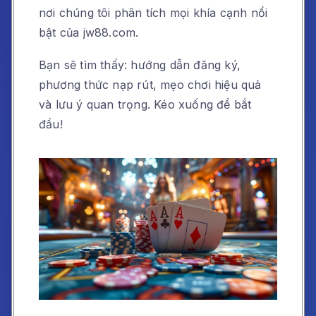
nơi chúng tôi phân tích mọi khía cạnh nổi
bật của jw88.com.
Bạn sẽ tìm thấy: hướng dẫn đăng ký,
phương thức nạp rút, mẹo chơi hiệu quả
và lưu ý quan trọng. Kéo xuống để bắt
đầu!