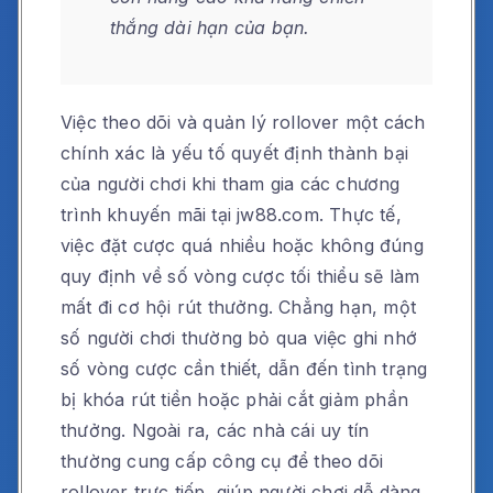
thắng dài hạn của bạn.
Việc theo dõi và quản lý rollover một cách
chính xác là yếu tố quyết định thành bại
của người chơi khi tham gia các chương
trình khuyến mãi tại jw88.com. Thực tế,
việc đặt cược quá nhiều hoặc không đúng
quy định về số vòng cược tối thiểu sẽ làm
mất đi cơ hội rút thưởng. Chẳng hạn, một
số người chơi thường bỏ qua việc ghi nhớ
số vòng cược cần thiết, dẫn đến tình trạng
bị khóa rút tiền hoặc phải cắt giảm phần
thưởng. Ngoài ra, các nhà cái uy tín
thường cung cấp công cụ để theo dõi
rollover trực tiếp, giúp người chơi dễ dàng