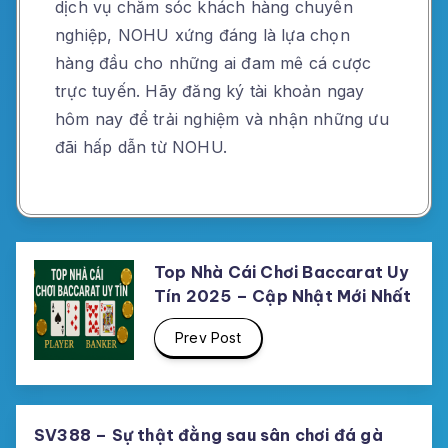
dịch vụ chăm sóc khách hàng chuyên
nghiệp, NOHU xứng đáng là lựa chọn
hàng đầu cho những ai đam mê cá cược
trực tuyến. Hãy đăng ký tài khoản ngay
hôm nay để trải nghiệm và nhận những ưu
đãi hấp dẫn từ NOHU.
Top Nhà Cái Chơi Baccarat Uy
Tín 2025 – Cập Nhật Mới Nhất
Prev Post
SV388 – Sự thật đằng sau sân chơi đá gà