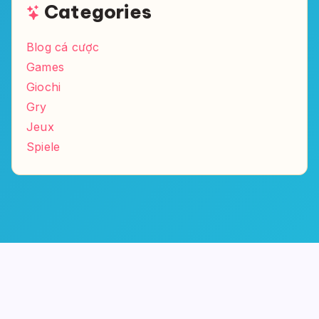
Categories
Blog cá cược
Games
Giochi
Gry
Jeux
Spiele