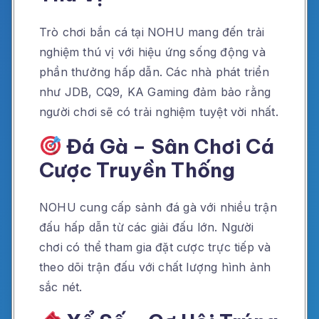
Trò chơi bắn cá tại NOHU mang đến trải
nghiệm thú vị với hiệu ứng sống động và
phần thưởng hấp dẫn. Các nhà phát triển
như JDB, CQ9, KA Gaming đảm bảo rằng
người chơi sẽ có trải nghiệm tuyệt vời nhất.
Đá Gà – Sân Chơi Cá
Cược Truyền Thống
NOHU cung cấp sảnh đá gà với nhiều trận
đấu hấp dẫn từ các giải đấu lớn. Người
chơi có thể tham gia đặt cược trực tiếp và
theo dõi trận đấu với chất lượng hình ảnh
sắc nét.