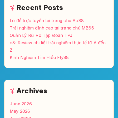
Recent Posts
Lô đề trực tuyến tại trang chủ Ao88
Trải nghiệm đỉnh cao tại trang chủ MB66
Quản Lý Rủi Ro Tập Đoàn TPJ
o8: Review chi tiết trải nghiệm thực tế từ A đến
Z
Kinh Nghiệm Tìm Hiểu Fly88
Archives
June 2026
May 2026