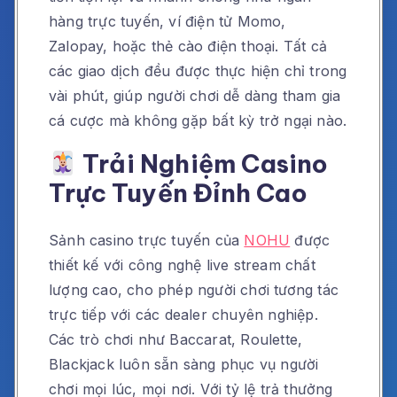
hàng trực tuyến, ví điện tử Momo,
Zalopay, hoặc thẻ cào điện thoại. Tất cả
các giao dịch đều được thực hiện chỉ trong
vài phút, giúp người chơi dễ dàng tham gia
cá cược mà không gặp bất kỳ trở ngại nào.
Trải Nghiệm Casino
Trực Tuyến Đỉnh Cao
Sảnh casino trực tuyến của
NOHU
được
thiết kế với công nghệ live stream chất
lượng cao, cho phép người chơi tương tác
trực tiếp với các dealer chuyên nghiệp.
Các trò chơi như Baccarat, Roulette,
Blackjack luôn sẵn sàng phục vụ người
chơi mọi lúc, mọi nơi. Với tỷ lệ trả thưởng