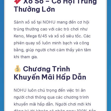
Xổ Số – Cơ Hội Trúng
Thưởng Lớn
Sảnh xổ số tại NOHU mang đến cơ hội
trúng thưởng cao với các trò chơi như
Keno, Mega 6/45 và xổ số siêu tốc. Các
phiên quay số luôn minh bạch và công
bằng, giúp người chơi cảm thấy yên tâm
khi tham gia.
Chương Trình
Khuyến Mãi Hấp Dẫn
NOHU luôn chú trọng đến việc tri ân
người chơi thông qua các chương trình
khuyến mãi hấp dẫn. Người chơi mới khi
đăng ký tài khoản sẽ nhận ngay 100% tiền