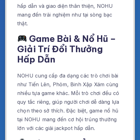
hấp dẫn và giao diện thân thiện, NOHU
mang đến trải nghiệm như tại sòng bạc
thật.
Game Bài & Nổ Hũ –
Giải Trí Đổi Thưởng
Hấp Dẫn
NOHU cung cấp đa dạng các trò chơi bài
như Tiến Lên, Phỏm, Binh Xập Xám cùng
nhiều tựa game khác. Mỗi trò chơi đều có
quy tắc riêng, giúp người chơi dễ dàng lựa
chọn theo sở thích. Đặc biệt, game nổ hũ
tại NOHU mang đến cơ hội trúng thưởng
lớn với các giải jackpot hấp dẫn.