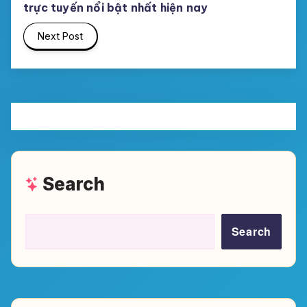
trực tuyến nổi bật nhất hiện nay
Next Post
Search
Search