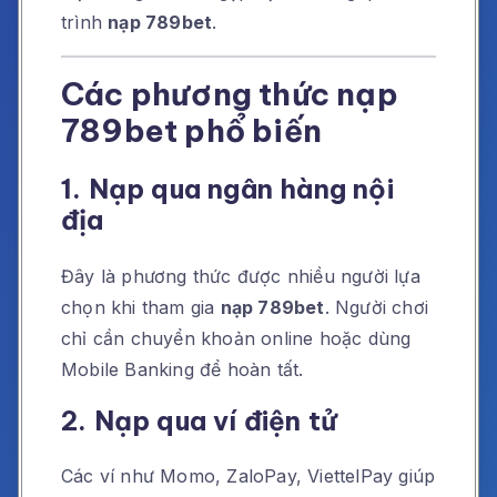
trình
nạp 789bet
.
Các phương thức nạp
789bet phổ biến
1. Nạp qua ngân hàng nội
địa
Đây là phương thức được nhiều người lựa
chọn khi tham gia
nạp 789bet
. Người chơi
chỉ cần chuyển khoản online hoặc dùng
Mobile Banking để hoàn tất.
2. Nạp qua ví điện tử
Các ví như Momo, ZaloPay, ViettelPay giúp