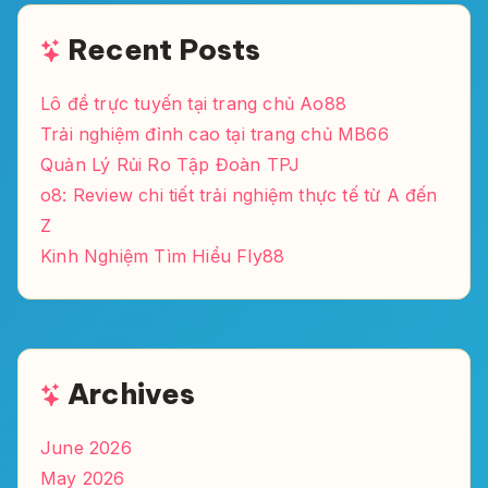
Recent Posts
Lô đề trực tuyến tại trang chủ Ao88
Trải nghiệm đỉnh cao tại trang chủ MB66
Quản Lý Rủi Ro Tập Đoàn TPJ
o8: Review chi tiết trải nghiệm thực tế từ A đến
Z
Kinh Nghiệm Tìm Hiểu Fly88
Archives
June 2026
May 2026