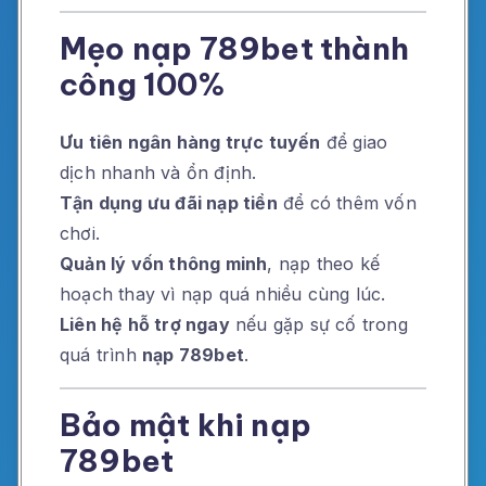
Mẹo nạp 789bet thành
công 100%
Ưu tiên ngân hàng trực tuyến
để giao
dịch nhanh và ổn định.
Tận dụng ưu đãi nạp tiền
để có thêm vốn
chơi.
Quản lý vốn thông minh
, nạp theo kế
hoạch thay vì nạp quá nhiều cùng lúc.
Liên hệ hỗ trợ ngay
nếu gặp sự cố trong
quá trình
nạp 789bet
.
Bảo mật khi nạp
789bet