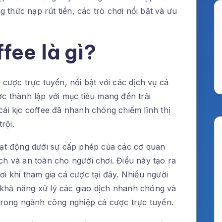
thức nạp rút tiền, các trò chơi nổi bật và ưu
fee là gì?
 cược trực tuyến, nổi bật với các dịch vụ cá
ợc thành lập với mục tiêu mang đến trải
cái kjc coffee đã nhanh chóng chiếm lĩnh thị
rội.
hoạt động dưới sự cấp phép của các cơ quan
ch và an toàn cho người chơi. Điều này tạo ra
ơi khi tham gia cá cược tại đây. Nhiều người
khả năng xử lý các giao dịch nhanh chóng và
 trong ngành công nghiệp cá cược trực tuyến.