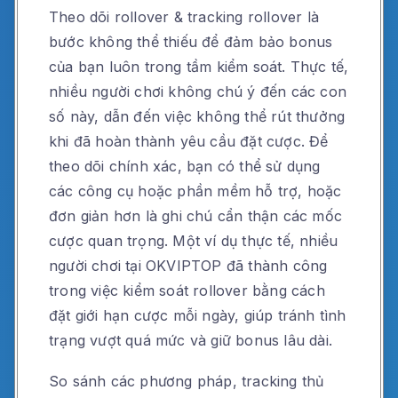
Theo dõi rollover & tracking rollover là
bước không thể thiếu để đảm bảo bonus
của bạn luôn trong tầm kiểm soát. Thực tế,
nhiều người chơi không chú ý đến các con
số này, dẫn đến việc không thể rút thưởng
khi đã hoàn thành yêu cầu đặt cược. Để
theo dõi chính xác, bạn có thể sử dụng
các công cụ hoặc phần mềm hỗ trợ, hoặc
đơn giản hơn là ghi chú cẩn thận các mốc
cược quan trọng. Một ví dụ thực tế, nhiều
người chơi tại OKVIPTOP đã thành công
trong việc kiểm soát rollover bằng cách
đặt giới hạn cược mỗi ngày, giúp tránh tình
trạng vượt quá mức và giữ bonus lâu dài.
So sánh các phương pháp, tracking thủ