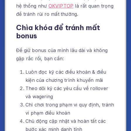
hệ thống như
OKVIPTOP
là rất quan trọng
để tránh rủi ro mất thưởng.
Chìa khóa để tránh mất
bonus
Để giữ bonus của mình lâu dài và không
gặp rắc rối, bạn cần:
Luôn đọc kỹ các điều khoản & điều
kiện của chương trình khuyến mãi
Theo dõi kỹ các yêu cầu về rollover
và wagering
Chỉ chơi trong phạm vi quy định, tránh
vi phạm điều khoản
Chủ động cập nhật và hoàn tất các
bước xác minh danh tính