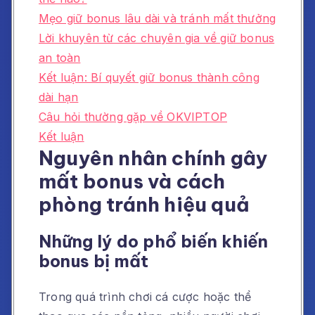
Mẹo giữ bonus lâu dài và tránh mất thưởng
Lời khuyên từ các chuyên gia về giữ bonus
an toàn
Kết luận: Bí quyết giữ bonus thành công
dài hạn
Câu hỏi thường gặp về OKVIPTOP
Kết luận
Nguyên nhân chính gây
mất bonus và cách
phòng tránh hiệu quả
Những lý do phổ biến khiến
bonus bị mất
Trong quá trình chơi cá cược hoặc thể