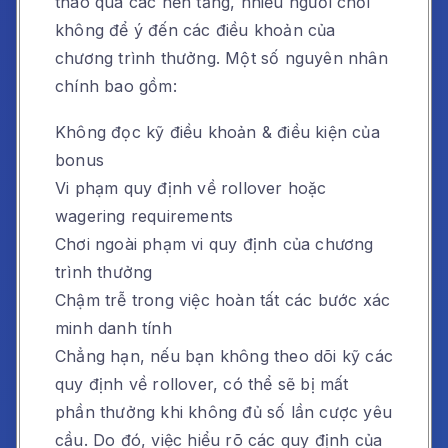
thao qua các nền tảng, nhiều người chơi
không để ý đến các điều khoản của
chương trình thưởng. Một số nguyên nhân
chính bao gồm:
Không đọc kỹ điều khoản & điều kiện của
bonus
Vi phạm quy định về rollover hoặc
wagering requirements
Chơi ngoài phạm vi quy định của chương
trình thưởng
Chậm trễ trong việc hoàn tất các bước xác
minh danh tính
Chẳng hạn, nếu bạn không theo dõi kỹ các
quy định về rollover, có thể sẽ bị mất
phần thưởng khi không đủ số lần cược yêu
cầu. Do đó, việc hiểu rõ các quy định của