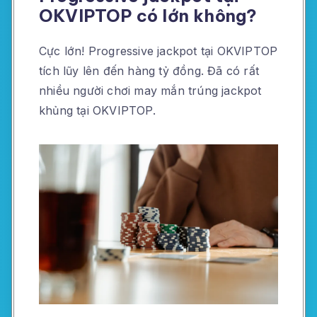
OKVIPTOP có lớn không?
Cực lớn! Progressive jackpot tại OKVIPTOP
tích lũy lên đến hàng tỷ đồng. Đã có rất
nhiều người chơi may mắn trúng jackpot
khủng tại OKVIPTOP.