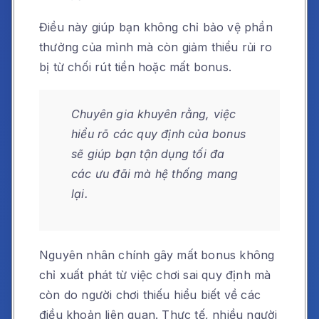
Điều này giúp bạn không chỉ bảo vệ phần
thưởng của mình mà còn giảm thiểu rủi ro
bị từ chối rút tiền hoặc mất bonus.
Chuyên gia khuyên rằng, việc
hiểu rõ các quy định của bonus
sẽ giúp bạn tận dụng tối đa
các ưu đãi mà hệ thống mang
lại.
Nguyên nhân chính gây mất bonus không
chỉ xuất phát từ việc chơi sai quy định mà
còn do người chơi thiếu hiểu biết về các
điều khoản liên quan. Thực tế, nhiều người