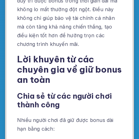
duy trì được bonus trong thời gian dài mà
không lo mất thưởng đột ngột. Điều này
không chỉ giúp bảo vệ tài chính cá nhân
mà còn tăng khả năng chiến thắng, tạo
điều kiện tốt hơn để hưởng trọn các
chương trình khuyến mãi.
Lời khuyên từ các
chuyên gia về giữ bonus
an toàn
Chia sẻ từ các người chơi
thành công
Nhiều người chơi đã giữ được bonus dài
hạn bằng cách: