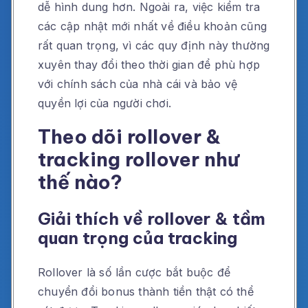
dễ hình dung hơn. Ngoài ra, việc kiểm tra
các cập nhật mới nhất về điều khoản cũng
rất quan trọng, vì các quy định này thường
xuyên thay đổi theo thời gian để phù hợp
với chính sách của nhà cái và bảo vệ
quyền lợi của người chơi.
Theo dõi rollover &
tracking rollover như
thế nào?
Giải thích về rollover & tầm
quan trọng của tracking
Rollover là số lần cược bắt buộc để
chuyển đổi bonus thành tiền thật có thể