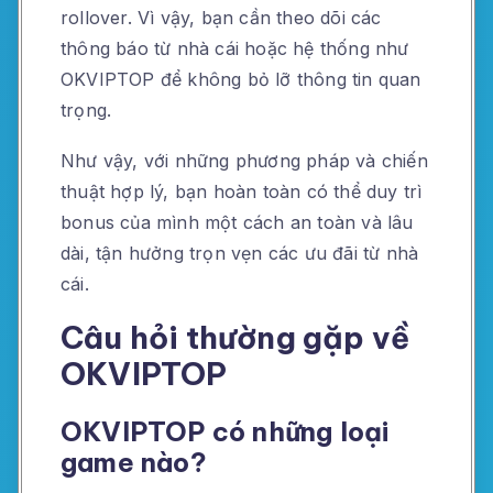
rollover. Vì vậy, bạn cần theo dõi các
thông báo từ nhà cái hoặc hệ thống như
OKVIPTOP để không bỏ lỡ thông tin quan
trọng.
Như vậy, với những phương pháp và chiến
thuật hợp lý, bạn hoàn toàn có thể duy trì
bonus của mình một cách an toàn và lâu
dài, tận hưởng trọn vẹn các ưu đãi từ nhà
cái.
Câu hỏi thường gặp về
OKVIPTOP
OKVIPTOP có những loại
game nào?