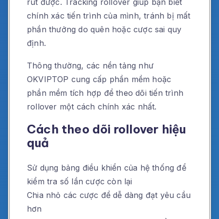
rút được. Tracking rollover giúp bạn biết
chính xác tiến trình của mình, tránh bị mất
phần thưởng do quên hoặc cược sai quy
định.
Thông thường, các nền tảng như
OKVIPTOP cung cấp phần mềm hoặc
phần mềm tích hợp để theo dõi tiến trình
rollover một cách chính xác nhất.
Cách theo dõi rollover hiệu
quả
Sử dụng bảng điều khiển của hệ thống để
kiểm tra số lần cược còn lại
Chia nhỏ các cược để dễ dàng đạt yêu cầu
hơn