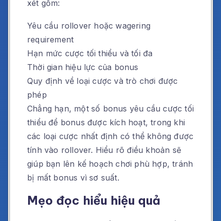
xét gồm:
Yêu cầu rollover hoặc wagering
requirement
Hạn mức cược tối thiểu và tối đa
Thời gian hiệu lực của bonus
Quy định về loại cược và trò chơi được
phép
Chẳng hạn, một số bonus yêu cầu cược tối
thiểu để bonus được kích hoạt, trong khi
các loại cược nhất định có thể không được
tính vào rollover. Hiểu rõ điều khoản sẽ
giúp bạn lên kế hoạch chơi phù hợp, tránh
bị mất bonus vì sơ suất.
Mẹo đọc hiểu hiệu quả