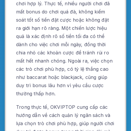
chơi hợp lý. Thực tế, nhiều người chơi đã
mất bonus do chơi quá đà, không kiểm
soát tốt số tiền đặt cược hoặc không đặt
ra giới hạn rõ ràng. Một chiến lược hiệu
quả là xác định rõ số tiền tối đa có thể
dành cho việc chơi mỗi ngày, đồng thời
chia nhỏ các khoản cược để tránh rủi ro
mất hết nhanh chóng. Ngoài ra, việc chọn
các trò chơi phù hợp, có tỷ lệ thắng cao
như baccarat hoặc blackjack, cũng giúp
duy trì bonus lâu hơn vì yêu cầu cược
thường thấp hơn.
Trong thực tế, OKVIPTOP cung cấp các
hướng dẫn về cách quản lý ngân sách và
lựa chọn trò chơi phù hợp, giúp người chơi