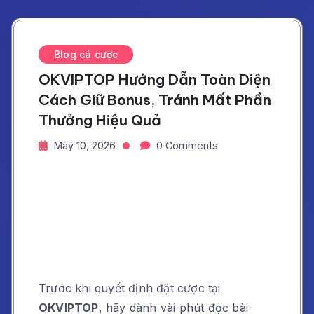
Blog cá cược
OKVIPTOP Hướng Dẫn Toàn Diện
Cách Giữ Bonus, Tránh Mất Phần
Thưởng Hiệu Quả
May 10, 2026
0 Comments
Trước khi quyết định đặt cược tại
OKVIPTOP
, hãy dành vài phút đọc bài