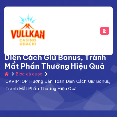
Skip
to
content
OKVIPTOP Hướng Dẫn Toàn
Diện Cách Giữ Bonus, Tránh
Mất Phần Thưởng Hiệu Quả
Blog cá cược
OKVIPTOP Hướng Dẫn Toàn Diện Cách Giữ Bonus,
Tránh Mất Phần Thưởng Hiệu Quả