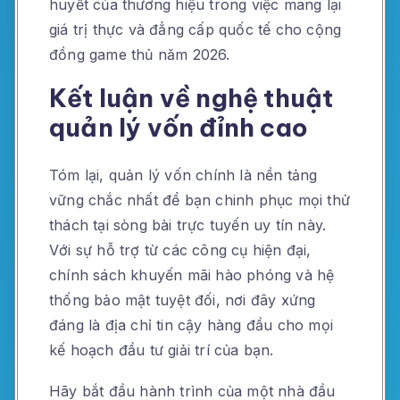
huyết của thương hiệu trong việc mang lại
giá trị thực và đẳng cấp quốc tế cho cộng
đồng game thủ năm 2026.
Kết luận về nghệ thuật
quản lý vốn đỉnh cao
Tóm lại, quản lý vốn chính là nền tảng
vững chắc nhất để bạn chinh phục mọi thử
thách tại sòng bài trực tuyến uy tín này.
Với sự hỗ trợ từ các công cụ hiện đại,
chính sách khuyến mãi hào phóng và hệ
thống bảo mật tuyệt đối, nơi đây xứng
đáng là địa chỉ tin cậy hàng đầu cho mọi
kế hoạch đầu tư giải trí của bạn.
Hãy bắt đầu hành trình của một nhà đầu