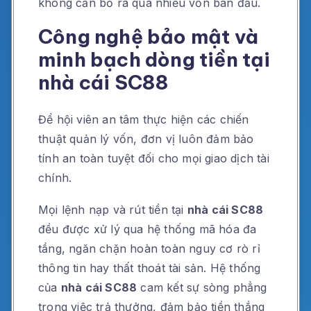
không cần bỏ ra quá nhiều vốn ban đầu.
Công nghệ bảo mật và
minh bạch dòng tiền tại
nhà cái SC88
Để hội viên an tâm thực hiện các chiến
thuật quản lý vốn, đơn vị luôn đảm bảo
tính an toàn tuyệt đối cho mọi giao dịch tài
chính.
Mọi lệnh nạp và rút tiền tại
nhà cái SC88
đều được xử lý qua hệ thống mã hóa đa
tầng, ngăn chặn hoàn toàn nguy cơ rò rỉ
thông tin hay thất thoát tài sản. Hệ thống
của
nhà cái SC88
cam kết sự sòng phẳng
trong việc trả thưởng, đảm bảo tiền thắng