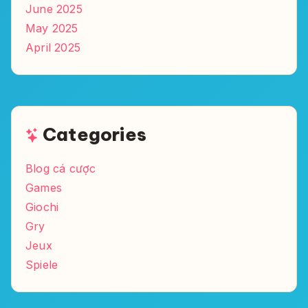
June 2025
May 2025
April 2025
Categories
Blog cá cược
Games
Giochi
Gry
Jeux
Spiele