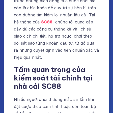
trước những biến động của cuộc chơi mà
còn là chìa khóa để duy trì sự bền bỉ trên
con đường tìm kiếm lợi nhuận lâu dài. Tại
hệ thống của
SC88
, chúng tôi cung cấp
đầy đủ các công cụ thống kê và lịch sử
giao dịch chi tiết, hỗ trợ người chơi theo
dõi sát sao từng khoản đầu tư, từ đó đưa
ra những quyết định vào tiền chuẩn xác và
hiệu quả nhất.
Tầm quan trọng của
kiểm soát tài chính tại
nhà cái SC88
Nhiều người chơi thường mắc sai lầm khi
đặt cược theo cảm tính hoặc dồn toàn bộ