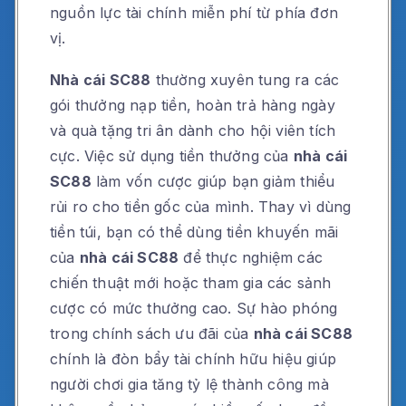
nguồn lực tài chính miễn phí từ phía đơn
vị.
Nhà cái SC88
thường xuyên tung ra các
gói thưởng nạp tiền, hoàn trả hàng ngày
và quà tặng tri ân dành cho hội viên tích
cực. Việc sử dụng tiền thưởng của
nhà cái
SC88
làm vốn cược giúp bạn giảm thiểu
rủi ro cho tiền gốc của mình. Thay vì dùng
tiền túi, bạn có thể dùng tiền khuyến mãi
của
nhà cái SC88
để thực nghiệm các
chiến thuật mới hoặc tham gia các sảnh
cược có mức thưởng cao. Sự hào phóng
trong chính sách ưu đãi của
nhà cái SC88
chính là đòn bẩy tài chính hữu hiệu giúp
người chơi gia tăng tỷ lệ thành công mà