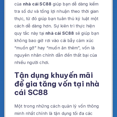
của
nhà cái SC88
giúp bạn dễ dàng kiểm
tra số dư và tổng lợi nhuận theo thời gian
thực, từ đó giúp bạn tuân thủ kỷ luật một
cách dễ dàng hơn. Sự kiên trì thực hiện
quy tắc này tại
nhà cái SC88
sẽ giúp bạn
không bao giờ rơi vào cái bẫy cảm xúc
“muốn gỡ” hay “muốn ăn thêm”, vốn là
nguyên nhân chính dẫn đến thất bại của
nhiều người chơi.
Tận dụng khuyến mãi
để gia tăng vốn tại nhà
cái SC88
Một trong những cách quản lý vốn thông
minh nhất chính là tận dụng tối đa các