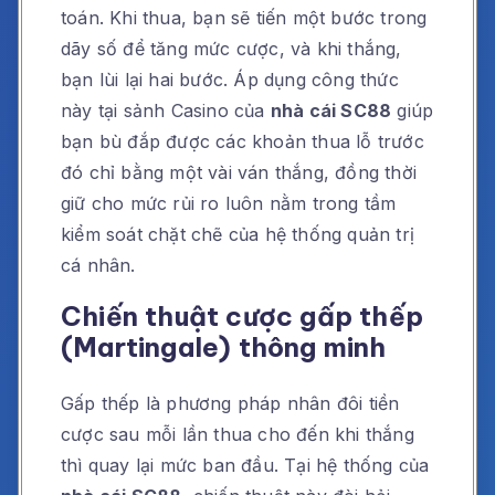
toán. Khi thua, bạn sẽ tiến một bước trong
dãy số để tăng mức cược, và khi thắng,
bạn lùi lại hai bước. Áp dụng công thức
này tại sảnh Casino của
nhà cái SC88
giúp
bạn bù đắp được các khoản thua lỗ trước
đó chỉ bằng một vài ván thắng, đồng thời
giữ cho mức rủi ro luôn nằm trong tầm
kiểm soát chặt chẽ của hệ thống quản trị
cá nhân.
Chiến thuật cược gấp thếp
(Martingale) thông minh
Gấp thếp là phương pháp nhân đôi tiền
cược sau mỗi lần thua cho đến khi thắng
thì quay lại mức ban đầu. Tại hệ thống của