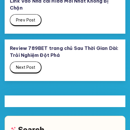
Link Vào Nhà cái HI88 Mới Nhất Không Bị
Chặn
Prev Post
Review 789BET trang chủ Sau Thời Gian Dài:
Trải Nghiệm Đột Phá
Next Post
Search