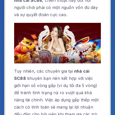
nhà cái SC88
, chiến thuật này đòi hỏi
người chơi phải có một nguồn vốn đủ dày
và sự quyết đoán cực cao.
Tuy nhiên, các chuyên gia tại
nhà cái
SC88
khuyên bạn nên kết hợp với việc
giới hạn số vòng gấp (ví dụ tối đa 5 vòng)
để tránh tình trạng rủi ro vượt quá khả
năng tài chính. Việc áp dụng gấp thếp một
cách có tính toán sẽ mang lại lợi nhuận
đều đặn cho hội viên khi tham gia các trò