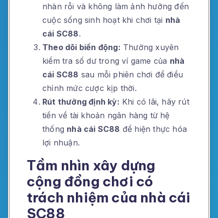
nhàn rỗi và không làm ảnh hưởng đến
cuộc sống sinh hoạt khi chơi tại
nhà
cái SC88
.
Theo dõi biến động:
Thường xuyên
kiểm tra số dư trong ví game của
nhà
cái SC88
sau mỗi phiên chơi để điều
chỉnh mức cược kịp thời.
Rút thưởng định kỳ:
Khi có lãi, hãy rút
tiền về tài khoản ngân hàng từ hệ
thống
nhà cái SC88
để hiện thực hóa
lợi nhuận.
Tầm nhìn xây dựng
cộng đồng chơi có
trách nhiệm của nhà cái
SC88