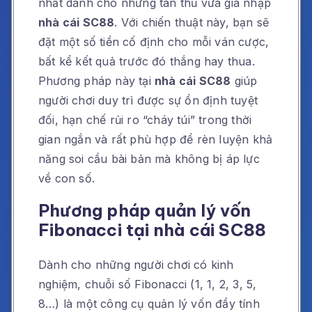
nhất dành cho những tân thủ vừa gia nhập
nhà cái SC88
. Với chiến thuật này, bạn sẽ
đặt một số tiền cố định cho mỗi ván cược,
bất kể kết quả trước đó thắng hay thua.
Phương pháp này tại
nhà cái SC88
giúp
người chơi duy trì được sự ổn định tuyệt
đối, hạn chế rủi ro “cháy túi” trong thời
gian ngắn và rất phù hợp để rèn luyện khả
năng soi cầu bài bản mà không bị áp lực
về con số.
Phương pháp quản lý vốn
Fibonacci tại nhà cái SC88
Dành cho những người chơi có kinh
nghiệm, chuỗi số Fibonacci (1, 1, 2, 3, 5,
8…) là một công cụ quản lý vốn đầy tính