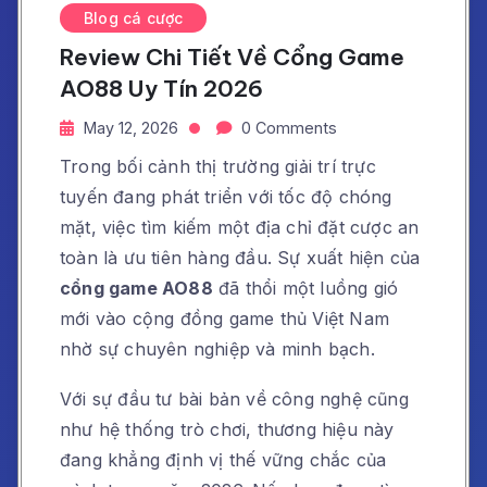
Blog cá cược
Review Chi Tiết Về Cổng Game
AO88 Uy Tín 2026
May 12, 2026
0 Comments
Trong bối cảnh thị trường giải trí trực
tuyến đang phát triển với tốc độ chóng
mặt, việc tìm kiếm một địa chỉ đặt cược an
toàn là ưu tiên hàng đầu. Sự xuất hiện của
cổng game AO88
đã thổi một luồng gió
mới vào cộng đồng game thủ Việt Nam
nhờ sự chuyên nghiệp và minh bạch.
Với sự đầu tư bài bản về công nghệ cũng
như hệ thống trò chơi, thương hiệu này
đang khẳng định vị thế vững chắc của