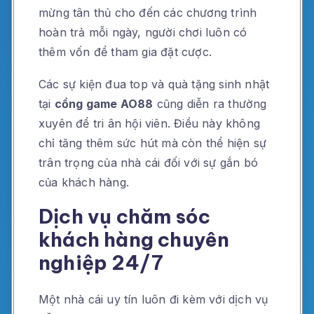
mừng tân thủ cho đến các chương trình
hoàn trả mỗi ngày, người chơi luôn có
thêm vốn để tham gia đặt cược.
Các sự kiện đua top và quà tặng sinh nhật
tại
cổng game AO88
cũng diễn ra thường
xuyên để tri ân hội viên. Điều này không
chỉ tăng thêm sức hút mà còn thể hiện sự
trân trọng của nhà cái đối với sự gắn bó
của khách hàng.
Dịch vụ chăm sóc
khách hàng chuyên
nghiệp 24/7
Một nhà cái uy tín luôn đi kèm với dịch vụ