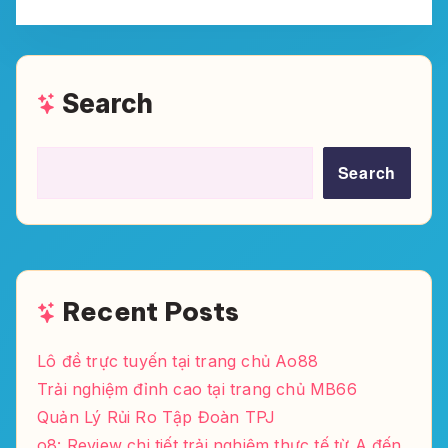
Search
Search
Recent Posts
Lô đề trực tuyến tại trang chủ Ao88
Trải nghiệm đỉnh cao tại trang chủ MB66
Quản Lý Rủi Ro Tập Đoàn TPJ
o8: Review chi tiết trải nghiệm thực tế từ A đến