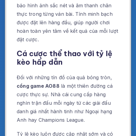
bảo hình ảnh sắc nét và âm thanh chân
thực trong từng ván bài. Tính minh bạch
được đặt lên hàng đầu, giúp người chơi
hoàn toàn yên tâm về kết quả của mỗi lượt
đặt cược.
Cá cược thể thao với tỷ lệ
kèo hấp dẫn
Đối với những tín đồ của quả bóng tròn,
cổng game AO88
là một thiên đường cá
cược thực sự. Nhà cái cung cấp hàng
nghìn trận đấu mỗi ngày từ các giải đấu
danh giá nhất hành tinh như Ngoại hạng
Anh hay Champions League.
Tỷ lệ kèo luôn được cập nhật sớm và có