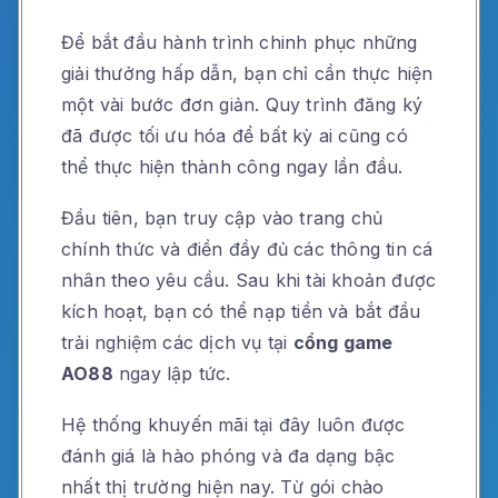
Để bắt đầu hành trình chinh phục những
giải thưởng hấp dẫn, bạn chỉ cần thực hiện
một vài bước đơn giản. Quy trình đăng ký
đã được tối ưu hóa để bất kỳ ai cũng có
thể thực hiện thành công ngay lần đầu.
Đầu tiên, bạn truy cập vào trang chủ
chính thức và điền đầy đủ các thông tin cá
nhân theo yêu cầu. Sau khi tài khoản được
kích hoạt, bạn có thể nạp tiền và bắt đầu
trải nghiệm các dịch vụ tại
cổng game
AO88
ngay lập tức.
Hệ thống khuyến mãi tại đây luôn được
đánh giá là hào phóng và đa dạng bậc
nhất thị trường hiện nay. Từ gói chào