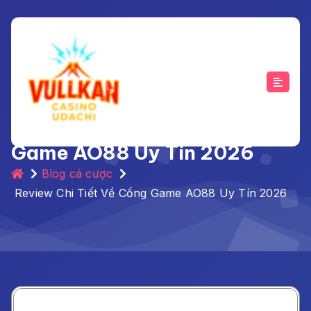
Skip
to
content
Review Chi Tiết Về Cổng
Game AO88 Uy Tín 2026
Blog cá cược
Review Chi Tiết Về Cổng Game AO88 Uy Tín 2026