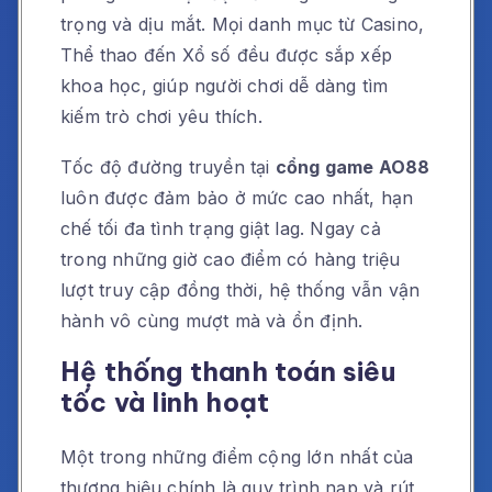
trọng và dịu mắt. Mọi danh mục từ Casino,
Thể thao đến Xổ số đều được sắp xếp
khoa học, giúp người chơi dễ dàng tìm
kiếm trò chơi yêu thích.
Tốc độ đường truyền tại
cổng game AO88
luôn được đảm bảo ở mức cao nhất, hạn
chế tối đa tình trạng giật lag. Ngay cả
trong những giờ cao điểm có hàng triệu
lượt truy cập đồng thời, hệ thống vẫn vận
hành vô cùng mượt mà và ổn định.
Hệ thống thanh toán siêu
tốc và linh hoạt
Một trong những điểm cộng lớn nhất của
thương hiệu chính là quy trình nạp và rút