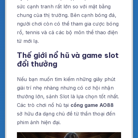
sức cạnh tranh rất lớn so với mặt bằng
chung của thị trường. Bên cạnh bóng đá,
người chơi còn có thể tham gia cược bóng
rổ, tennis và cả các bộ môn thể thao điện
tử mới lạ.
Thế giới nổ hũ và game slot
đổi thưởng
Nếu bạn muốn tìm kiếm những giây phút
giải trí nhẹ nhàng nhưng có cơ hội nhận
thưởng lớn, sảnh Slot là lựa chọn tốt nhất.
Các trò chơi nổ hũ tại
cổng game AO88
sở hữu đa dạng chủ đề từ thần thoại đến
phim ảnh hiện đại.