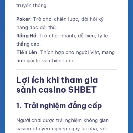
truyền thống:
Poker
: Trò chơi chiến lược, đòi hỏi kỹ
năng đọc đối thủ.
Rồng Hổ
: Trò chơi nhanh, dễ hiểu, tỷ lệ
thắng cao.
Tiến Lên
: Thích hợp cho người Việt, mang
tính giải trí và chiến lược.
Lợi ích khi tham gia
sảnh casino SHBET
1. Trải nghiệm đẳng cấp
Người chơi được trải nghiệm không gian
casino chuyên nghiệp ngay tại nhà, với: