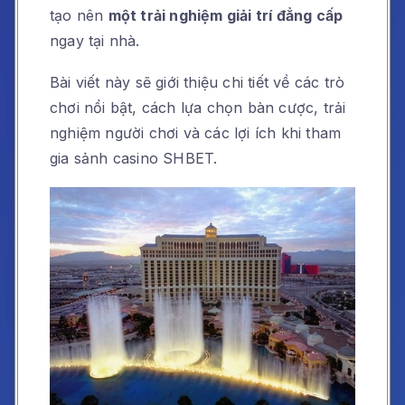
tạo nên
một trải nghiệm giải trí đẳng cấp
ngay tại nhà.
Bài viết này sẽ giới thiệu chi tiết về các trò
chơi nổi bật, cách lựa chọn bàn cược, trải
nghiệm người chơi và các lợi ích khi tham
gia sảnh casino SHBET.