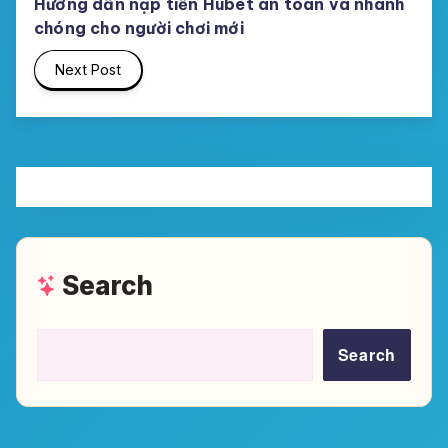
Hướng dẫn nạp tiền Hubet an toàn và nhanh
chóng cho người chơi mới
Next Post
Search
Search