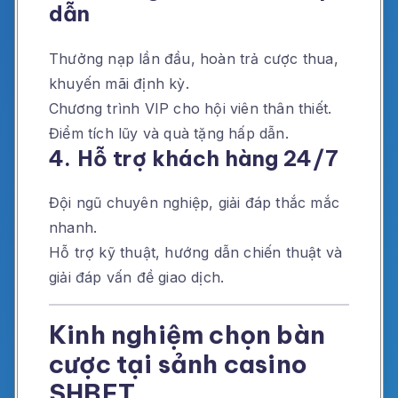
dẫn
Thưởng nạp lần đầu, hoàn trả cược thua,
khuyến mãi định kỳ.
Chương trình VIP cho hội viên thân thiết.
Điểm tích lũy và quà tặng hấp dẫn.
4. Hỗ trợ khách hàng 24/7
Đội ngũ chuyên nghiệp, giải đáp thắc mắc
nhanh.
Hỗ trợ kỹ thuật, hướng dẫn chiến thuật và
giải đáp vấn đề giao dịch.
Kinh nghiệm chọn bàn
cược tại sảnh casino
SHBET