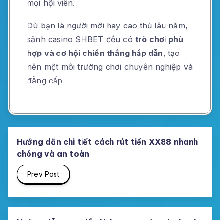
mọi hội viên.
Dù bạn là người mới hay cao thủ lâu năm,
sảnh casino SHBET đều có
trò chơi phù
hợp và cơ hội chiến thắng hấp dẫn
, tạo
nên một môi trường chơi chuyên nghiệp và
đẳng cấp.
Hướng dẫn chi tiết cách rút tiền XX88 nhanh
chóng và an toàn
Prev Post