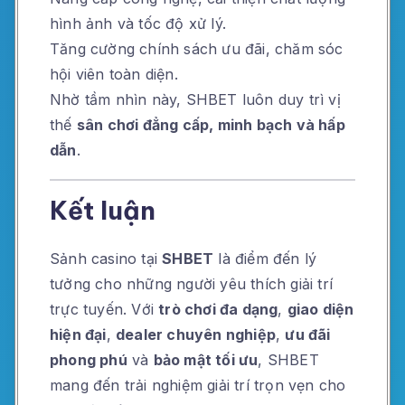
hình ảnh và tốc độ xử lý.
Tăng cường chính sách ưu đãi, chăm sóc
hội viên toàn diện.
Nhờ tầm nhìn này, SHBET luôn duy trì vị
thế
sân chơi đẳng cấp, minh bạch và hấp
dẫn
.
Kết luận
Sảnh casino tại
SHBET
là điểm đến lý
tưởng cho những người yêu thích giải trí
trực tuyến. Với
trò chơi đa dạng
,
giao diện
hiện đại
,
dealer chuyên nghiệp
,
ưu đãi
phong phú
và
bảo mật tối ưu
, SHBET
mang đến trải nghiệm giải trí trọn vẹn cho