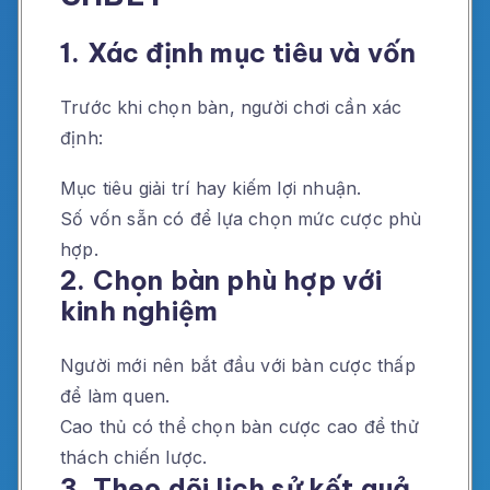
1. Xác định mục tiêu và vốn
Trước khi chọn bàn, người chơi cần xác
định:
Mục tiêu giải trí hay kiếm lợi nhuận.
Số vốn sẵn có để lựa chọn mức cược phù
hợp.
2. Chọn bàn phù hợp với
kinh nghiệm
Người mới nên bắt đầu với bàn cược thấp
để làm quen.
Cao thủ có thể chọn bàn cược cao để thử
thách chiến lược.
3. Theo dõi lịch sử kết quả