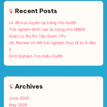
Recent Posts
Lô đề trực tuyến tại trang chủ Ao88
Trải nghiệm đỉnh cao tại trang chủ MB66
Quản Lý Rủi Ro Tập Đoàn TPJ
o8: Review chi tiết trải nghiệm thực tế từ A đến
Z
Kinh Nghiệm Tìm Hiểu Fly88
Archives
June 2026
May 2026