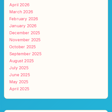
April 2026
March 2026
February 2026
January 2026
December 2025
November 2025
October 2025
September 2025
August 2025
July 2025
June 2025
May 2025
April 2025