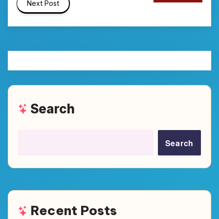
Next Post
Search
Search
Recent Posts