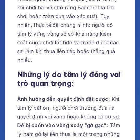
khi chơi bài và cho rằng Baccarat là trò
chơi hoàn toàn dựa vào xác suất. Tuy
nhiên, thực tế đã chứng minh: người có
tâm lý vững vàng sẽ có khả năng kiểm
soát cuộc chơi tốt hơn và tránh được các
sai lầm khi thua liên tiếp hoặc thắng quá
nhiều.
Những lý do tâm lý đóng vai
trò quan trọng:
Ảnh hưởng đến quyết định đặt cược:
Khi
tâm lý bất ổn, người chơi thường đưa ra
quyết định vội vàng hoặc không có cơ sở.
Dễ bị cuốn vào vòng xoáy “gỡ gạc”:
Tâm
lý ham gỡ lại tiền thua là một trong những