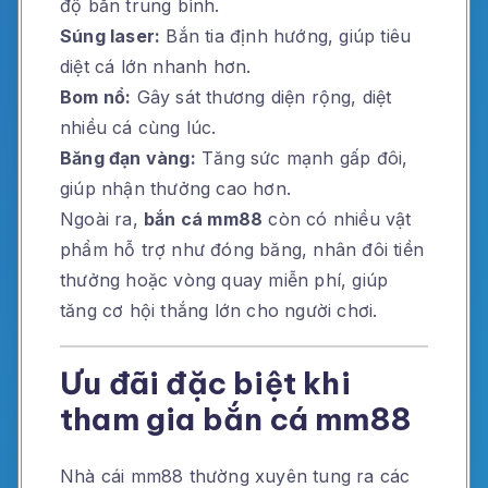
độ bắn trung bình.
Súng laser:
Bắn tia định hướng, giúp tiêu
diệt cá lớn nhanh hơn.
Bom nổ:
Gây sát thương diện rộng, diệt
nhiều cá cùng lúc.
Băng đạn vàng:
Tăng sức mạnh gấp đôi,
giúp nhận thưởng cao hơn.
Ngoài ra,
bắn cá mm88
còn có nhiều vật
phẩm hỗ trợ như đóng băng, nhân đôi tiền
thưởng hoặc vòng quay miễn phí, giúp
tăng cơ hội thắng lớn cho người chơi.
Ưu đãi đặc biệt khi
tham gia bắn cá mm88
Nhà cái mm88 thường xuyên tung ra các