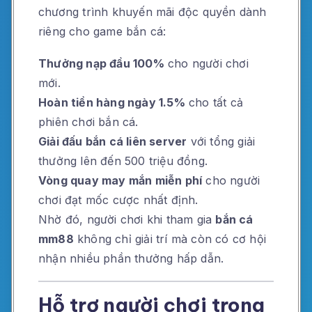
chương trình khuyến mãi độc quyền dành
riêng cho game bắn cá:
Thưởng nạp đầu 100%
cho người chơi
mới.
Hoàn tiền hàng ngày 1.5%
cho tất cả
phiên chơi bắn cá.
Giải đấu bắn cá liên server
với tổng giải
thưởng lên đến 500 triệu đồng.
Vòng quay may mắn miễn phí
cho người
chơi đạt mốc cược nhất định.
Nhờ đó, người chơi khi tham gia
bắn cá
mm88
không chỉ giải trí mà còn có cơ hội
nhận nhiều phần thưởng hấp dẫn.
Hỗ trợ người chơi trong