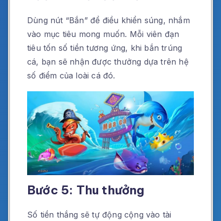
Dùng nút “Bắn” để điều khiển súng, nhắm
vào mục tiêu mong muốn. Mỗi viên đạn
tiêu tốn số tiền tương ứng, khi bắn trúng
cá, bạn sẽ nhận được thưởng dựa trên hệ
số điểm của loài cá đó.
Bước 5: Thu thưởng
Số tiền thắng sẽ tự động cộng vào tài