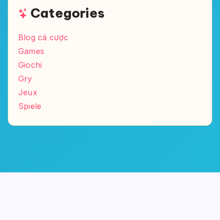
Categories
Blog cá cược
Games
Giochi
Gry
Jeux
Spiele