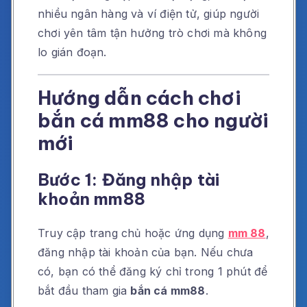
nhiều ngân hàng và ví điện tử, giúp người
chơi yên tâm tận hưởng trò chơi mà không
lo gián đoạn.
Hướng dẫn cách chơi
bắn cá mm88 cho người
mới
Bước 1: Đăng nhập tài
khoản mm88
Truy cập trang chủ hoặc ứng dụng
mm 88
,
đăng nhập tài khoản của bạn. Nếu chưa
có, bạn có thể đăng ký chỉ trong 1 phút để
bắt đầu tham gia
bắn cá mm88
.