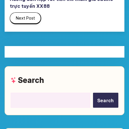
trực tuyến XX88
Next Post
Search
Search