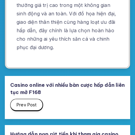
thưởng giá trị cao trong một không gian
sinh động và an toàn. Với đồ họa hiện đại,
giao diện thân thiện cùng hàng loạt ưu đãi
hấp dẫn, đây chính là lựa chọn hoàn hảo
cho những ai yêu thích săn cá và chinh
phục đại dương.
Casino online với nhiều bàn cược hấp dẫn liên
tục mở F168
Prev Post
Hướng dẫn nạp rút tiền khi tham gia casino