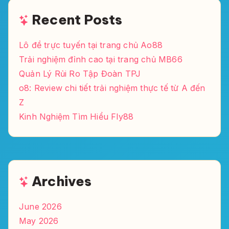
Recent Posts
Lô đề trực tuyến tại trang chủ Ao88
Trải nghiệm đỉnh cao tại trang chủ MB66
Quản Lý Rủi Ro Tập Đoàn TPJ
o8: Review chi tiết trải nghiệm thực tế từ A đến
Z
Kinh Nghiệm Tìm Hiểu Fly88
Archives
June 2026
May 2026