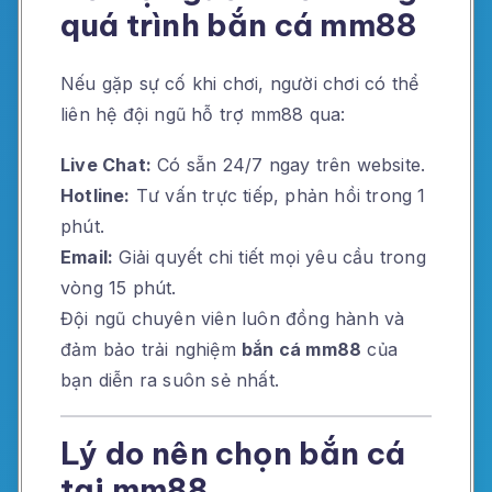
quá trình bắn cá mm88
Nếu gặp sự cố khi chơi, người chơi có thể
liên hệ đội ngũ hỗ trợ mm88 qua:
Live Chat:
Có sẵn 24/7 ngay trên website.
Hotline:
Tư vấn trực tiếp, phản hồi trong 1
phút.
Email:
Giải quyết chi tiết mọi yêu cầu trong
vòng 15 phút.
Đội ngũ chuyên viên luôn đồng hành và
đảm bảo trải nghiệm
bắn cá mm88
của
bạn diễn ra suôn sẻ nhất.
Lý do nên chọn bắn cá
tại mm88