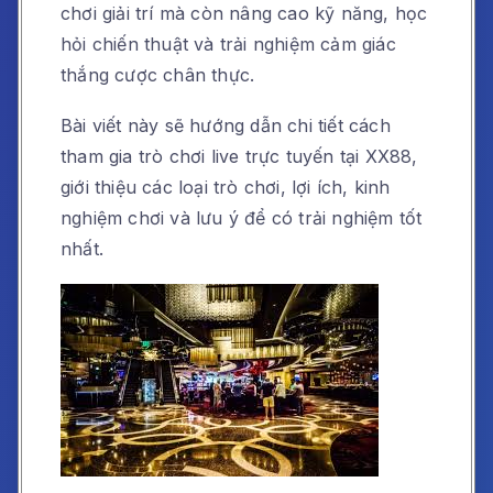
chơi giải trí mà còn nâng cao kỹ năng, học
hỏi chiến thuật và trải nghiệm cảm giác
thắng cược chân thực.
Bài viết này sẽ hướng dẫn chi tiết cách
tham gia trò chơi live trực tuyến tại XX88,
giới thiệu các loại trò chơi, lợi ích, kinh
nghiệm chơi và lưu ý để có trải nghiệm tốt
nhất.