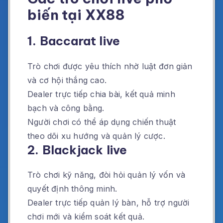
biến tại XX88
1. Baccarat live
Trò chơi được yêu thích nhờ luật đơn giản
và cơ hội thắng cao.
Dealer trực tiếp chia bài, kết quả minh
bạch và công bằng.
Người chơi có thể áp dụng chiến thuật
theo dõi xu hướng và quản lý cược.
2. Blackjack live
Trò chơi kỹ năng, đòi hỏi quản lý vốn và
quyết định thông minh.
Dealer trực tiếp quản lý bàn, hỗ trợ người
chơi mới và kiểm soát kết quả.