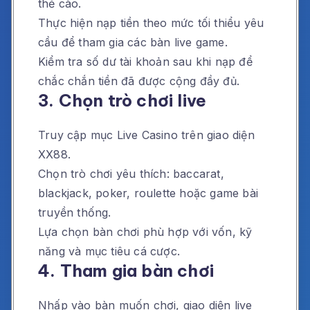
thẻ cào.
Thực hiện nạp tiền theo mức tối thiểu yêu
cầu để tham gia các bàn live game.
Kiểm tra số dư tài khoản sau khi nạp để
chắc chắn tiền đã được cộng đầy đủ.
3. Chọn trò chơi live
Truy cập mục Live Casino trên giao diện
XX88.
Chọn trò chơi yêu thích: baccarat,
blackjack, poker, roulette hoặc game bài
truyền thống.
Lựa chọn bàn chơi phù hợp với vốn, kỹ
năng và mục tiêu cá cược.
4. Tham gia bàn chơi
Nhấp vào bàn muốn chơi, giao diện live