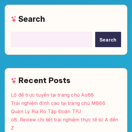
Search
Search
Recent Posts
Lô đề trực tuyến tại trang chủ Ao88
Trải nghiệm đỉnh cao tại trang chủ MB66
Quản Lý Rủi Ro Tập Đoàn TPJ
o8: Review chi tiết trải nghiệm thực tế từ A đến
Z