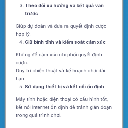
Theo dõi xu hướng và kết quả ván
trước
Giúp dự đoán và đưa ra quyết định cược
hợp lý.
Giữ bình tĩnh và kiểm soát cảm xúc
Không để cảm xúc chi phối quyết định
cược.
Duy trì chiến thuật và kế hoạch chơi dài
hạn.
Sử dụng thiết bị và kết nối ổn định
Máy tính hoặc điện thoại có cấu hình tốt,
kết nối internet ổn định để tránh gián đoạn
trong quá trình chơi.