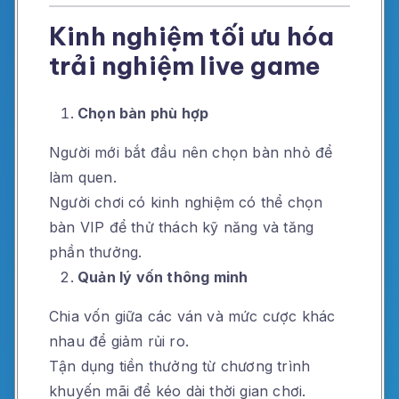
Kinh nghiệm tối ưu hóa
trải nghiệm live game
Chọn bàn phù hợp
Người mới bắt đầu nên chọn bàn nhỏ để
làm quen.
Người chơi có kinh nghiệm có thể chọn
bàn VIP để thử thách kỹ năng và tăng
phần thưởng.
Quản lý vốn thông minh
Chia vốn giữa các ván và mức cược khác
nhau để giảm rủi ro.
Tận dụng tiền thưởng từ chương trình
khuyến mãi để kéo dài thời gian chơi.