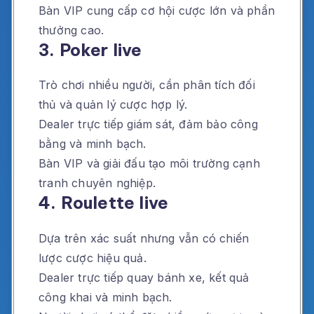
Bàn VIP cung cấp cơ hội cược lớn và phần
thưởng cao.
3. Poker live
Trò chơi nhiều người, cần phân tích đối
thủ và quản lý cược hợp lý.
Dealer trực tiếp giám sát, đảm bảo công
bằng và minh bạch.
Bàn VIP và giải đấu tạo môi trường cạnh
tranh chuyên nghiệp.
4. Roulette live
Dựa trên xác suất nhưng vẫn có chiến
lược cược hiệu quả.
Dealer trực tiếp quay bánh xe, kết quả
công khai và minh bạch.