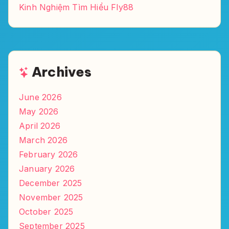
Kinh Nghiệm Tìm Hiểu Fly88
Archives
June 2026
May 2026
April 2026
March 2026
February 2026
January 2026
December 2025
November 2025
October 2025
September 2025