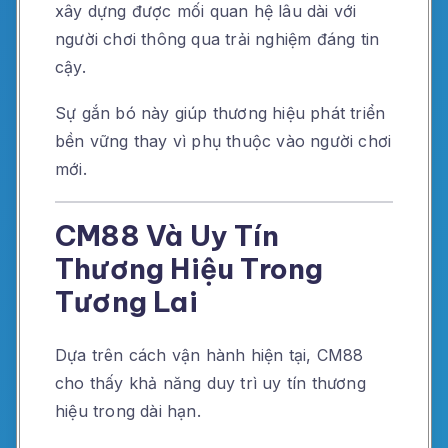
xây dựng được mối quan hệ lâu dài với
người chơi thông qua trải nghiệm đáng tin
cậy.
Sự gắn bó này giúp thương hiệu phát triển
bền vững thay vì phụ thuộc vào người chơi
mới.
CM88 Và Uy Tín
Thương Hiệu Trong
Tương Lai
Dựa trên cách vận hành hiện tại, CM88
cho thấy khả năng duy trì uy tín thương
hiệu trong dài hạn.