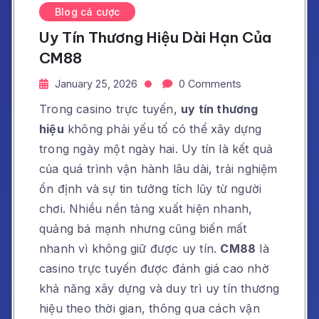
Blog cá cược
Uy Tín Thương Hiệu Dài Hạn Của
CM88
January 25, 2026
0 Comments
Trong casino trực tuyến,
uy tín thương
hiệu
không phải yếu tố có thể xây dựng
trong ngày một ngày hai. Uy tín là kết quả
của quá trình vận hành lâu dài, trải nghiệm
ổn định và sự tin tưởng tích lũy từ người
chơi. Nhiều nền tảng xuất hiện nhanh,
quảng bá mạnh nhưng cũng biến mất
nhanh vì không giữ được uy tín.
CM88
là
casino trực tuyến được đánh giá cao nhờ
khả năng xây dựng và duy trì uy tín thương
hiệu theo thời gian, thông qua cách vận