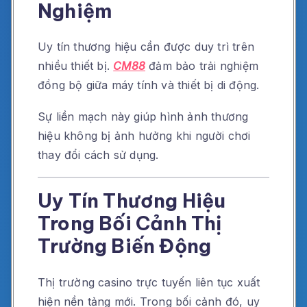
Nghiệm
Uy tín thương hiệu cần được duy trì trên
nhiều thiết bị.
CM88
đảm bảo trải nghiệm
đồng bộ giữa máy tính và thiết bị di động.
Sự liền mạch này giúp hình ảnh thương
hiệu không bị ảnh hưởng khi người chơi
thay đổi cách sử dụng.
Uy Tín Thương Hiệu
Trong Bối Cảnh Thị
Trường Biến Động
Thị trường casino trực tuyến liên tục xuất
hiện nền tảng mới. Trong bối cảnh đó, uy