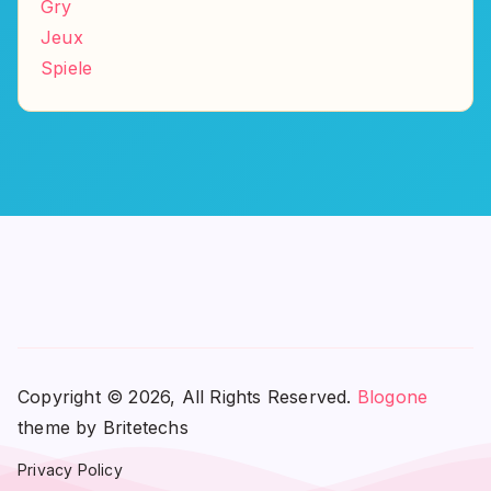
Gry
Jeux
Spiele
Copyright © 2026, All Rights Reserved.
Blogone
theme by Britetechs
Privacy Policy