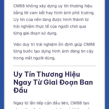
CM88 không xây dựng uy tín thương hiệu
bằng lời cam kết hay hình ảnh phô trương.
Uy tín của nền tảng được hình thành từ
trải nghiệm thực tế của người chơi qua
từng giai đoạn sử dụng.
Việc duy trì trải nghiệm ổn định giúp CM88
từng bước tạo dựng hình ảnh đáng tin cậy
trong mắt người dùng.
Uy Tín Thương Hiệu
Ngay Từ Giai Đoạn Ban
Đầu
Ngay từ lần tiếp cận đầu tiên, CM88 tạo