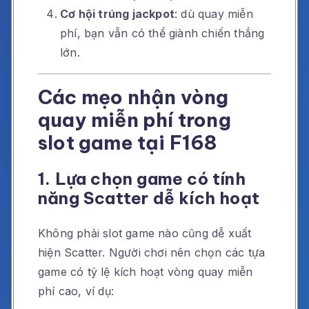
Cơ hội trúng jackpot
: dù quay miễn
phí, bạn vẫn có thể giành chiến thắng
lớn.
Các mẹo nhận vòng
quay miễn phí trong
slot game tại F168
1. Lựa chọn game có tính
năng Scatter dễ kích hoạt
Không phải slot game nào cũng dễ xuất
hiện Scatter. Người chơi nên chọn các tựa
game có tỷ lệ kích hoạt vòng quay miễn
phí cao, ví dụ: