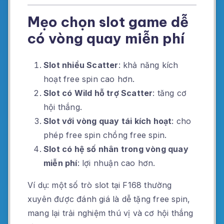
Mẹo chọn slot game dễ
có vòng quay miễn phí
Slot nhiều Scatter
: khả năng kích
hoạt free spin cao hơn.
Slot có Wild hỗ trợ Scatter
: tăng cơ
hội thắng.
Slot với vòng quay tái kích hoạt
: cho
phép free spin chồng free spin.
Slot có hệ số nhân trong vòng quay
miễn phí
: lợi nhuận cao hơn.
Ví dụ: một số trò slot tại F168 thường
xuyên được đánh giá là dễ tặng free spin,
mang lại trải nghiệm thú vị và cơ hội thắng