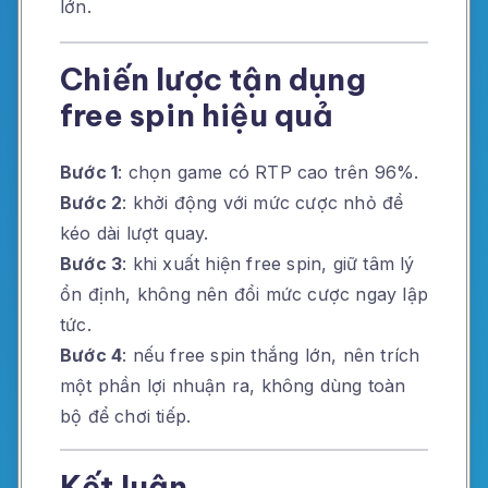
lớn.
Chiến lược tận dụng
free spin hiệu quả
Bước 1
: chọn game có RTP cao trên 96%.
Bước 2
: khởi động với mức cược nhỏ để
kéo dài lượt quay.
Bước 3
: khi xuất hiện free spin, giữ tâm lý
ổn định, không nên đổi mức cược ngay lập
tức.
Bước 4
: nếu free spin thắng lớn, nên trích
một phần lợi nhuận ra, không dùng toàn
bộ để chơi tiếp.
Kết luận