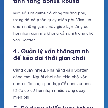
tính năng Bonus Round
Một số slot game có vòng thưởng phụ,
trong đó có phần quay miễn phí. Việc lựa
chọn những game này giúp bạn tăng cơ
hội nhận spin mà không cần chỉ trông chờ
vào Scatter.
4. Quản lý vốn thông minh
để kéo dài thời gian chơi
Càng quay nhiều, khả năng gặp Scatter
càng cao. Người chơi nên chia nhỏ vốn,
chọn mức cược phù hợp để chơi lâu hơn,
từ đó có cơ hội nhận nhiều vòng quay
miễn phí.