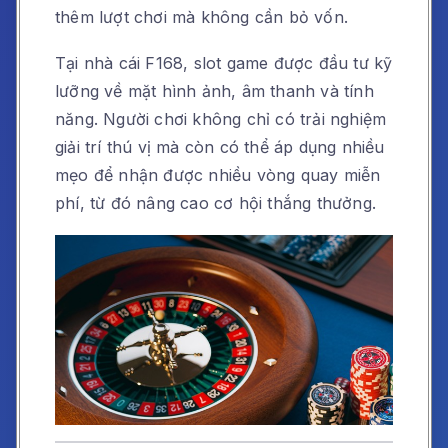
thêm lượt chơi mà không cần bỏ vốn.
Tại nhà cái F168, slot game được đầu tư kỹ
lưỡng về mặt hình ảnh, âm thanh và tính
năng. Người chơi không chỉ có trải nghiệm
giải trí thú vị mà còn có thể áp dụng nhiều
mẹo để nhận được nhiều vòng quay miễn
phí, từ đó nâng cao cơ hội thắng thưởng.