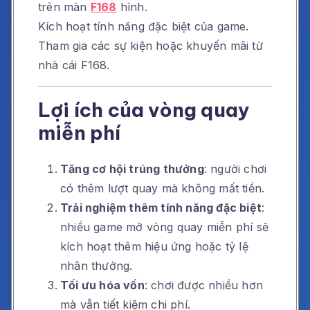
trên màn
F168
hình.
Kích hoạt tính năng đặc biệt của game.
Tham gia các sự kiện hoặc khuyến mãi từ
nhà cái F168.
Lợi ích của vòng quay
miễn phí
Tăng cơ hội trúng thưởng
: người chơi
có thêm lượt quay mà không mất tiền.
Trải nghiệm thêm tính năng đặc biệt
:
nhiều game mở vòng quay miễn phí sẽ
kích hoạt thêm hiệu ứng hoặc tỷ lệ
nhân thưởng.
Tối ưu hóa vốn
: chơi được nhiều hơn
mà vẫn tiết kiệm chi phí.