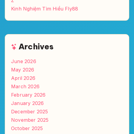
Z
Kinh Nghiệm Tìm Hiểu Fly88
Archives
June 2026
May 2026
April 2026
March 2026
February 2026
January 2026
December 2025
November 2025
October 2025