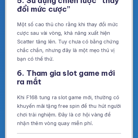
5. Sử dụng chiến lược “thay
đổi mức cược”
Một số cao thủ cho rằng khi thay đổi mức
cược sau vài vòng, khả năng xuất hiện
Scatter tăng lên. Tuy chưa có bằng chứng
chắc chắn, nhưng đây là một mẹo thú vị
bạn có thể thử.
6. Tham gia slot game mới
ra mắt
Khi F168 tung ra slot game mới, thường có
khuyến mãi tặng free spin để thu hút người
chơi trải nghiệm. Đây là cơ hội vàng để
nhận thêm vòng quay miễn phí.