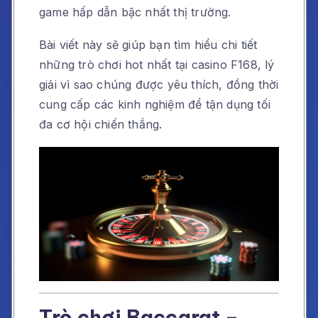
game hấp dẫn bậc nhất thị trường.
Bài viết này sẽ giúp bạn tìm hiểu chi tiết
những trò chơi hot nhất tại casino F168, lý
giải vì sao chúng được yêu thích, đồng thời
cung cấp các kinh nghiệm để tận dụng tối
đa cơ hội chiến thắng.
Trò chơi Baccarat –