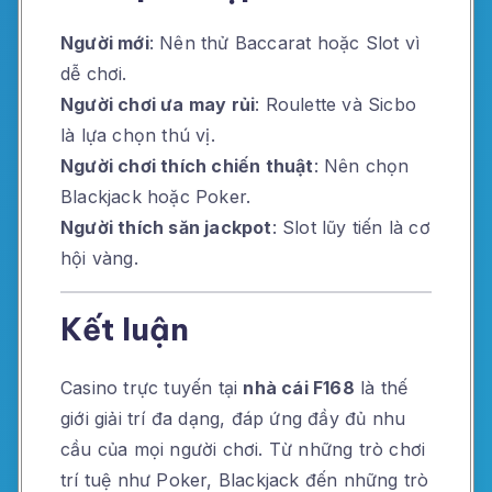
Người mới
: Nên thử Baccarat hoặc Slot vì
dễ chơi.
Người chơi ưa may rủi
: Roulette và Sicbo
là lựa chọn thú vị.
Người chơi thích chiến thuật
: Nên chọn
Blackjack hoặc Poker.
Người thích săn jackpot
: Slot lũy tiến là cơ
hội vàng.
Kết luận
Casino trực tuyến tại
nhà cái F168
là thế
giới giải trí đa dạng, đáp ứng đầy đủ nhu
cầu của mọi người chơi. Từ những trò chơi
trí tuệ như Poker, Blackjack đến những trò