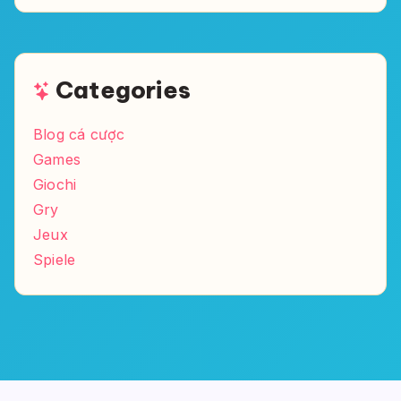
Categories
Blog cá cược
Games
Giochi
Gry
Jeux
Spiele