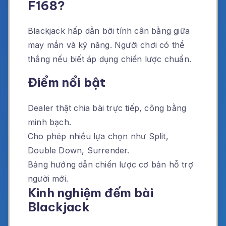
F168?
Blackjack hấp dẫn bởi tính cân bằng giữa
may mắn và kỹ năng. Người chơi có thể
thắng nếu biết áp dụng chiến lược chuẩn.
Điểm nổi bật
Dealer thật chia bài trực tiếp, công bằng
minh bạch.
Cho phép nhiều lựa chọn như Split,
Double Down, Surrender.
Bảng hướng dẫn chiến lược cơ bản hỗ trợ
người mới.
Kinh nghiệm đếm bài
Blackjack