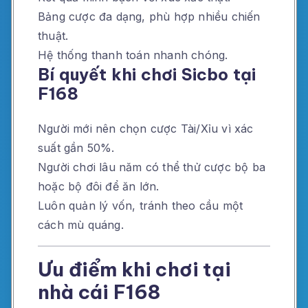
Bảng cược đa dạng, phù hợp nhiều chiến
thuật.
Hệ thống thanh toán nhanh chóng.
Bí quyết khi chơi Sicbo tại
F168
Người mới nên chọn cược Tài/Xỉu vì xác
suất gần 50%.
Người chơi lâu năm có thể thử cược bộ ba
hoặc bộ đôi để ăn lớn.
Luôn quản lý vốn, tránh theo cầu một
cách mù quáng.
Ưu điểm khi chơi tại
nhà cái F168