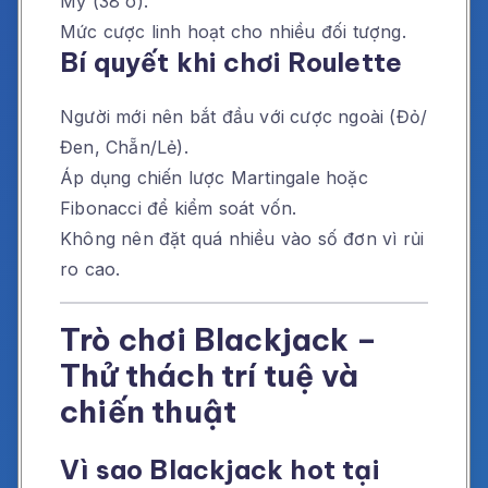
Mỹ (38 ô).
Mức cược linh hoạt cho nhiều đối tượng.
Bí quyết khi chơi Roulette
Người mới nên bắt đầu với cược ngoài (Đỏ/
Đen, Chẵn/Lẻ).
Áp dụng chiến lược Martingale hoặc
Fibonacci để kiểm soát vốn.
Không nên đặt quá nhiều vào số đơn vì rủi
ro cao.
Trò chơi Blackjack –
Thử thách trí tuệ và
chiến thuật
Vì sao Blackjack hot tại