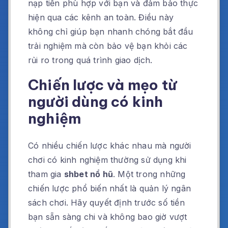
nạp tiền phù hợp với bạn và đảm bảo thực
hiện qua các kênh an toàn. Điều này
không chỉ giúp bạn nhanh chóng bắt đầu
trải nghiệm mà còn bảo vệ bạn khỏi các
rủi ro trong quá trình giao dịch.
Chiến lược và mẹo từ
người dùng có kinh
nghiệm
Có nhiều chiến lược khác nhau mà người
chơi có kinh nghiệm thường sử dụng khi
tham gia
shbet nổ hũ
. Một trong những
chiến lược phổ biến nhất là quản lý ngân
sách chơi. Hãy quyết định trước số tiền
bạn sẵn sàng chi và không bao giờ vượt