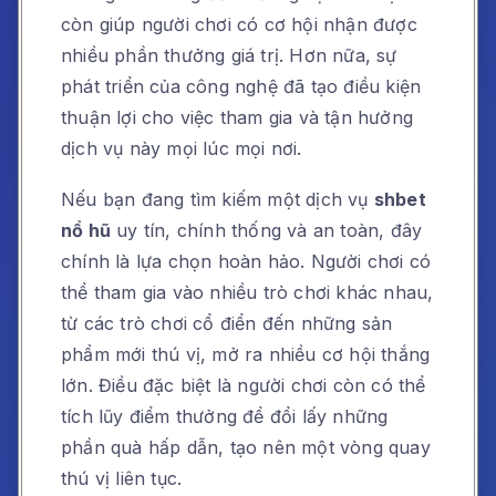
còn giúp người chơi có cơ hội nhận được
nhiều phần thưởng giá trị. Hơn nữa, sự
phát triển của công nghệ đã tạo điều kiện
thuận lợi cho việc tham gia và tận hưởng
dịch vụ này mọi lúc mọi nơi.
Nếu bạn đang tìm kiếm một dịch vụ
shbet
nổ hũ
uy tín, chính thống và an toàn, đây
chính là lựa chọn hoàn hảo. Người chơi có
thể tham gia vào nhiều trò chơi khác nhau,
từ các trò chơi cổ điển đến những sản
phẩm mới thú vị, mở ra nhiều cơ hội thắng
lớn. Điều đặc biệt là người chơi còn có thể
tích lũy điểm thưởng để đổi lấy những
phần quà hấp dẫn, tạo nên một vòng quay
thú vị liên tục.