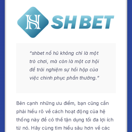
“shbet nổ hũ không chỉ là một
trò chơi, mà còn là một cơ hội
để trải nghiệm sự hồi hộp của
việc chinh phục phần thưởng.”
Bên cạnh những ưu điểm, bạn cũng cần
phải hiểu rõ về cách hoạt động của hệ
thống này để có thể tận dụng tối đa lợi ích
từ nó. Hãy cùng tìm hiểu sâu hơn về các