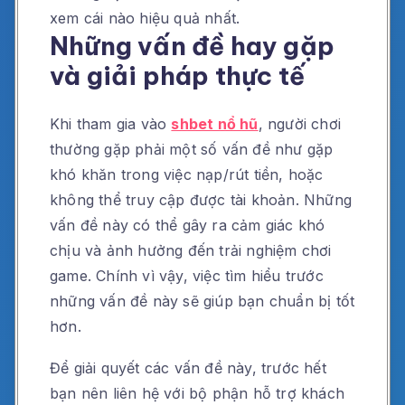
xem cái nào hiệu quả nhất.
Những vấn đề hay gặp
và giải pháp thực tế
Khi tham gia vào
shbet nổ hũ
, người chơi
thường gặp phải một số vấn đề như gặp
khó khăn trong việc nạp/rút tiền, hoặc
không thể truy cập được tài khoản. Những
vấn đề này có thể gây ra cảm giác khó
chịu và ảnh hưởng đến trải nghiệm chơi
game. Chính vì vậy, việc tìm hiểu trước
những vấn đề này sẽ giúp bạn chuẩn bị tốt
hơn.
Để giải quyết các vấn đề này, trước hết
bạn nên liên hệ với bộ phận hỗ trợ khách