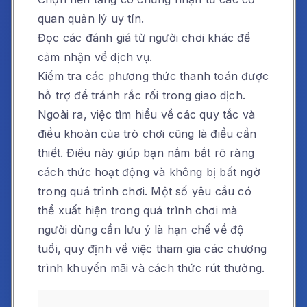
quan quản lý uy tín.
Đọc các đánh giá từ người chơi khác để
cảm nhận về dịch vụ.
Kiểm tra các phương thức thanh toán được
hỗ trợ để tránh rắc rối trong giao dịch.
Ngoài ra, việc tìm hiểu về các quy tắc và
điều khoản của trò chơi cũng là điều cần
thiết. Điều này giúp bạn nắm bắt rõ ràng
cách thức hoạt động và không bị bất ngờ
trong quá trình chơi. Một số yêu cầu có
thể xuất hiện trong quá trình chơi mà
người dùng cần lưu ý là hạn chế về độ
tuổi, quy định về việc tham gia các chương
trình khuyến mãi và cách thức rút thưởng.