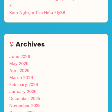
Z
Kinh Nghiệm Tìm Hiểu Fly88
Archives
June 2026
May 2026
April 2026
March 2026
February 2026
January 2026
December 2025
November 2025