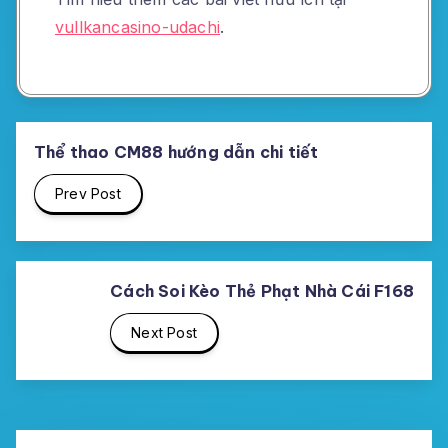
vullkancasino-udachi
.
Thể thao CM88 hướng dẫn chi tiết
Prev Post
Cách Soi Kèo Thẻ Phạt Nhà Cái F168
Next Post