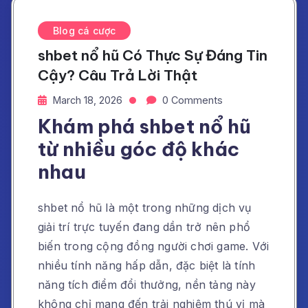
Blog cá cược
shbet nổ hũ Có Thực Sự Đáng Tin
Cậy? Câu Trả Lời Thật
March 18, 2026
0 Comments
Khám phá shbet nổ hũ
từ nhiều góc độ khác
nhau
shbet nổ hũ là một trong những dịch vụ
giải trí trực tuyến đang dần trở nên phổ
biến trong cộng đồng người chơi game. Với
nhiều tính năng hấp dẫn, đặc biệt là tính
năng tích điểm đổi thưởng, nền tảng này
không chỉ mang đến trải nghiệm thú vị mà