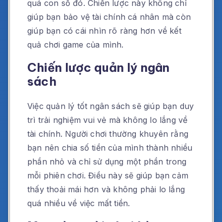
quá con số đó. Chiến lược này không chỉ
giúp bạn bảo vệ tài chính cá nhân mà còn
giúp bạn có cái nhìn rõ ràng hơn về kết
quả chơi game của mình.
Chiến lược quản lý ngân
sách
Việc quản lý tốt ngân sách sẽ giúp bạn duy
trì trải nghiệm vui vẻ mà không lo lắng về
tài chính. Người chơi thường khuyên rằng
bạn nên chia số tiền của mình thành nhiều
phần nhỏ và chỉ sử dụng một phần trong
mỗi phiên chơi. Điều này sẽ giúp bạn cảm
thấy thoải mái hơn và không phải lo lắng
quá nhiều về việc mất tiền.