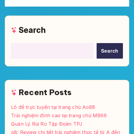
Search
Search
Recent Posts
Lô đề trực tuyến tại trang chủ Ao88
Trải nghiệm đỉnh cao tại trang chủ MB66
Quản Lý Rủi Ro Tập Đoàn TPJ
o8: Review chi tiết trải nghiệm thực tế từ A đến