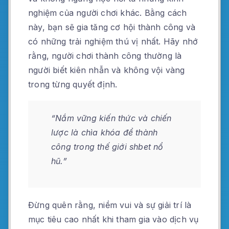
nghiệm của người chơi khác. Bằng cách
này, bạn sẽ gia tăng cơ hội thành công và
có những trải nghiệm thú vị nhất. Hãy nhớ
rằng, người chơi thành công thường là
người biết kiên nhẫn và không vội vàng
trong từng quyết định.
“Nắm vững kiến thức và chiến
lược là chìa khóa để thành
công trong thế giới shbet nổ
hũ.”
Đừng quên rằng, niềm vui và sự giải trí là
mục tiêu cao nhất khi tham gia vào dịch vụ