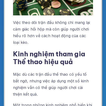
Việc theo dõi trận đấu không chỉ mang lại
cảm giác hồi hộp mà còn giúp người chơi
hiểu rõ hơn về cách hoạt động của các
loại kèo.
Kinh nghiệm tham gia
Thể thao hiệu quả
Mặc dù các trận đấu thể thao có yếu tố
bất ngờ, nhưng việc áp dụng một số kinh
nghiệm vẫn có thể giúp người chơi cải
thiện kết quả.
Một trong những kinh nghiệm phổ biến khi