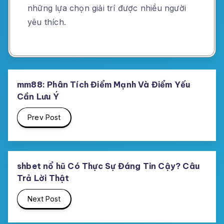
những lựa chọn giải trí được nhiều người
yêu thích.
mm88: Phân Tích Điểm Mạnh Và Điểm Yếu
Cần Lưu Ý
Prev Post
shbet nổ hũ Có Thực Sự Đáng Tin Cậy? Câu
Trả Lời Thật
Next Post