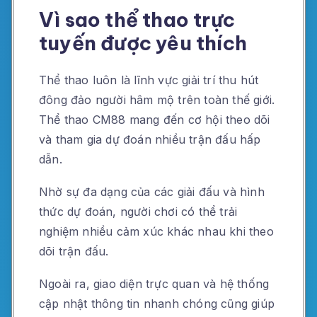
Vì sao thể thao trực
tuyến được yêu thích
Thể thao luôn là lĩnh vực giải trí thu hút
đông đảo người hâm mộ trên toàn thế giới.
Thể thao CM88 mang đến cơ hội theo dõi
và tham gia dự đoán nhiều trận đấu hấp
dẫn.
Nhờ sự đa dạng của các giải đấu và hình
thức dự đoán, người chơi có thể trải
nghiệm nhiều cảm xúc khác nhau khi theo
dõi trận đấu.
Ngoài ra, giao diện trực quan và hệ thống
cập nhật thông tin nhanh chóng cũng giúp