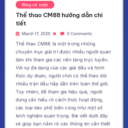
Blog cá cược
Thể thao CM88 hướng dẫn chi
tiết
March 17, 2026
0 Comments
Thể thao CM88 là một trong những
chuyên mục giải trí được nhiều người quan
tâm khi tham gia các nền tảng trực tuyến.
Với sự đa dạng của các giải đấu và hình
thức dự đoán, người chơi có thể theo dõi
nhiều trận đấu hấp dẫn trên toàn thế giới.
Tuy nhiên, để tham gia hiệu quả, người
dùng cần hiểu rõ cách thức hoạt động,
các loại kèo phổ biến cũng như một số
kinh nghiệm quan trọng. Bài viết dưới đây
sẽ giúp bạn nắm rõ các thông tin cần thiết