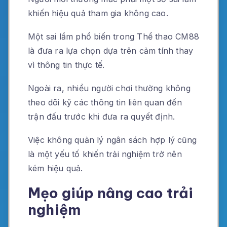
khiến hiệu quả tham gia không cao.
Một sai lầm phổ biến trong Thể thao CM88
là đưa ra lựa chọn dựa trên cảm tính thay
vì thông tin thực tế.
Ngoài ra, nhiều người chơi thường không
theo dõi kỹ các thông tin liên quan đến
trận đấu trước khi đưa ra quyết định.
Việc không quản lý ngân sách hợp lý cũng
là một yếu tố khiến trải nghiệm trở nên
kém hiệu quả.
Mẹo giúp nâng cao trải
nghiệm