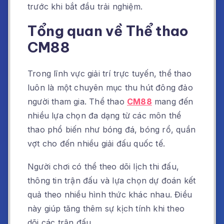
trước khi bắt đầu trải nghiệm.
Tổng quan về Thể thao
CM88
Trong lĩnh vực giải trí trực tuyến, thể thao
luôn là một chuyên mục thu hút đông đảo
người tham gia. Thể thao
CM88
mang đến
nhiều lựa chọn đa dạng từ các môn thể
thao phổ biến như bóng đá, bóng rổ, quần
vợt cho đến nhiều giải đấu quốc tế.
Người chơi có thể theo dõi lịch thi đấu,
thông tin trận đấu và lựa chọn dự đoán kết
quả theo nhiều hình thức khác nhau. Điều
này giúp tăng thêm sự kịch tính khi theo
dõi các trận đấu.