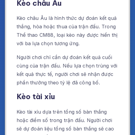
Kèo châu Âu
Kèo châu Âu là hình thức dự đoán kết quả
thắng, hòa hoặc thua của trận đấu. Trong
Thể thao CM88, loại kèo này được hiển thị
với ba lựa chọn tương ứng.
Người chơi chỉ cần dự đoán kết quả cuối
cùng của trận đấu. Nếu lựa chọn trùng với
kết quả thực tế, người chơi sẽ nhận được
phần thưởng theo tỷ lệ đã công bố.
Kèo tài xỉu
Kèo tài xỉu dựa trên tổng số bàn thắng
hoặc điểm số trong trận đấu. Người chơi
sẽ dự đoán liệu tổng số bàn thắng sẽ cao