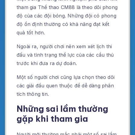
tham gia Thể thao CM88 là theo dõi phong
độ của các đội bóng. Những đội có phong
độ ổn định thường có khả năng đạt kết
quả tốt hơn.
Ngoài ra, người chơi nên xem xét lịch thi
đấu và tình trạng thể lực của các cầu thủ
trước khi đưa ra dự đoán.
Một số người chơi cũng lựa chọn theo dõi
các giải đấu quen thuộc để dễ dàng phân
tích thông tin.
Những sai lầm thường
gặp khi tham gia
Người mới thường mắc phải một số sai lầm